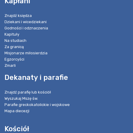
Kapłani
Znajdź księdza
Dziekani i wicedziekani
Godności i odznaczenia
Kapituły
Na studiach
Za granicą
Misjonarze miłosierdzia
Egzorcyści
Zmarli
Dekanaty i parafie
Znajdź parafię lub kościół
Wyszukaj Mszę św.
Parafie greckokatolickie i wojskowe
Mapa diecezji
Kościół