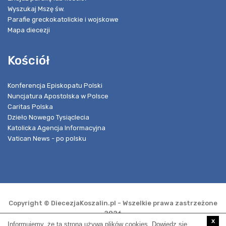
Wyszukaj Mszę św.
Parafie greckokatolickie i wojskowe
Mapa diecezji
Kościół
Konferencja Episkopatu Polski
Nuncjatura Apostolska w Polsce
Caritas Polska
Dzieło Nowego Tysiąclecia
Katolicka Agencja Informacyjna
Vatican News - po polsku
Copyright © DiecezjaKoszalin.pl - Wszelkie prawa zastrzeżone
2026
x
Informujemy, że ta strona używa plików cookies. Dowiedz się