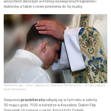
wszystkich diecezjan w intencji wyświęconych kapłanów i
diakonów, a także o nowe powołania do tej służby.
Nałożenie rąk
autor zdjęcia: ks. Wojciech Parfianowicz
źródło zdjęcia:
Gość Niedzielny
Święcenia
prezbiteratu
odbędą się w tym roku w sobotę
30 maja o godz. 11.00 w katedrze w Koszalinie. Diakon Filip
Gonciarek otrzyma je z rąk bp. Krzysztofa Zadarki.