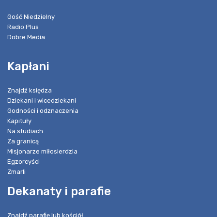
Gość Niedzielny
Radio Plus
Dobre Media
Kapłani
Znajdź księdza
Dziekani i wicedziekani
Godności i odznaczenia
Kapituły
Na studiach
Za granicą
Misjonarze miłosierdzia
Egzorcyści
Zmarli
Dekanaty i parafie
Znajdź parafię lub kościół