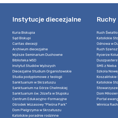
Instytucje diecezjalne
Ruchy 
Kuria Biskupia
Ruch Światło
Sąd Biskupi
Katolickie S
Caritas diecezji
Odnowa w Du
Archiwum diecezjalne
Ruch Szensz
Wyższe Seminarium Duchowne
Rycerze Kol
Biblioteka WSD
Duszpasters
Instytut Studiów Wyższych
SMS z Nieba
Diecezjalne Studium Organistowskie
Szkoła Nowej
Studia podyplomowe z teologii
Koszalińskie 
Sanktuarium w Skrzatuszu
Katolickie St
Sanktuarium na Górze Chełmskiej
Stowarzyszen
Sanktuarium św. Józefa w Słupsku
Dom Miłosier
Centrum Edukacyjno-Formacyjne
Portal ewang
Ośrodek Wczasowy "Pleśna Park"
Winnica Rache
Dom Pielgrzyma w Skrzatuszu
Katolickie poradnie rodzinne