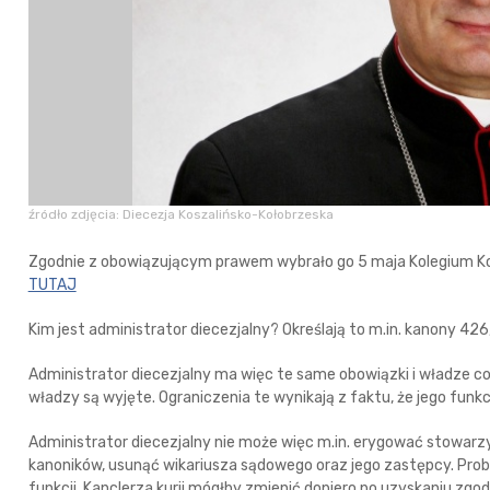
źródło zdjęcia: Diecezja Koszalińsko-Kołobrzeska
Zgodnie z obowiązującym prawem wybrało go 5 maja Kolegium Kons
TUTAJ
Kim jest administrator diecezjalny? Określają to m.in. kanony 4
Administrator diecezjalny ma więc te same obowiązki i władze co 
władzy są wyjęte. Ograniczenia te wynikają z faktu, że jego funk
Administrator diecezjalny nie może więc m.in. erygować stowar
kanoników, usunąć wikariusza sądowego oraz jego zastępcy. Pr
funkcji. Kanclerza kurii mógłby zmienić dopiero po uzyskaniu zgo