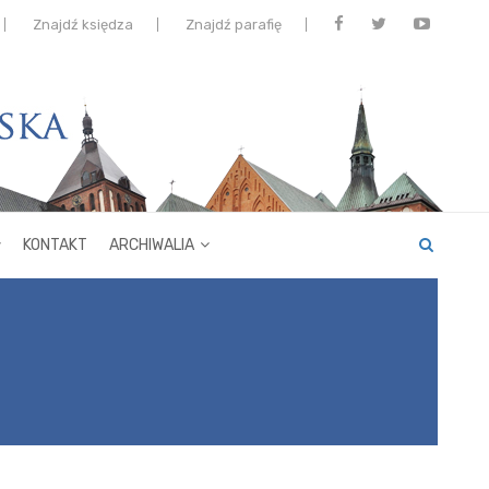
Znajdź księdza
Znajdź parafię
KONTAKT
ARCHIWALIA