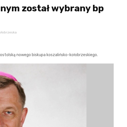
lnym został wybrany bp
ołobrzeska
postolską nowego biskupa koszalińsko-kołobrzeskiego.