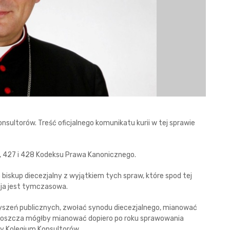
ultorów. Treść oficjalnego komunikatu kurii w tej sprawie
26, 427 i 428 Kodeksu Prawa Kanonicznego.
biskup diecezjalny z wyjątkiem tych spraw, które spod tej
cja jest tymczasowa.
zyszeń publicznych, zwołać synodu diecezjalnego, mianować
oboszcza mógłby mianować dopiero po roku sprawowania
dy Kolegium Konsultorów.