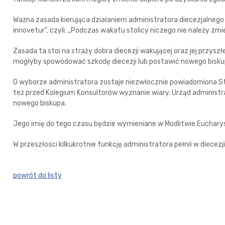
Ważna zasada kierująca działaniem administratora diecezjalnego 
innovetur”, czyli: „Podczas wakatu stolicy niczego nie należy zmie
Zasada ta stoi na straży dobra diecezji wakującej oraz jej przysz
mogłyby spowodować szkodę diecezji lub postawić nowego bisk
O wyborze administratora zostaje niezwłocznie powiadomiona Sto
też przed Kolegium Konsultorów wyznanie wiary. Urząd administr
nowego biskupa.
Jego imię do tego czasu będzie wymieniane w Modlitwie Eucharys
W przeszłości kilkukrotnie funkcję administratora pełnił w diecez
powrót do listy