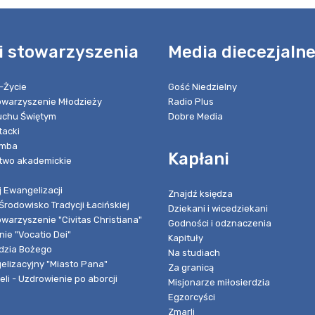
i stowarzyszenia
Media diecezjaln
-Życie
Gość Niedzielny
towarzyszenie Młodzieży
Radio Plus
chu Świętym
Dobre Media
tacki
umba
Kapłani
two akademickie
 Ewangelizacji
Znajdź księdza
Środowisko Tradycji Łacińskiej
Dziekani i wicedziekani
owarzyszenie "Civitas Christiana"
Godności i odznaczenia
ie "Vocatio Dei"
Kapituły
dzia Bożego
Na studiach
elizacyjny "Miasto Pana"
Za granicą
li - Uzdrowienie po aborcji
Misjonarze miłosierdzia
Egzorcyści
Zmarli