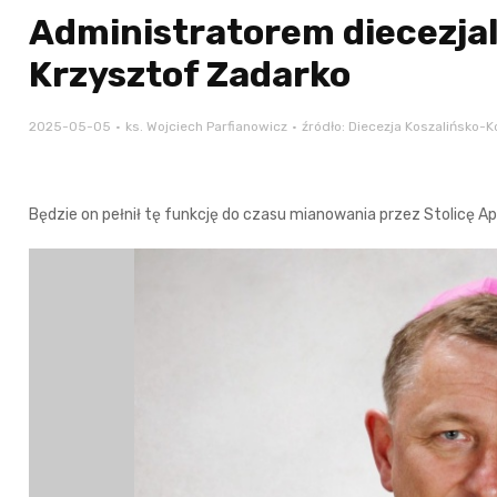
Administratorem diecezja
Krzysztof Zadarko
2025-05-05
ks. Wojciech Parfianowicz
źródło: Diecezja Koszalińsko-K
Będzie on pełnił tę funkcję do czasu mianowania przez Stolicę A