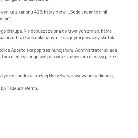
wynika z kanonu 428, który mówi: „Sede vacante nihil
niać”.
łego biskupa. Nie dopuszcza ona do trwałych zmian, które
upa przed faktami dokonanymi, mającymi poważny skutek.
lica Apostolska poprzez nuncjaturę. Administrator składa
atora diecezjalnego wygasa wraz z objęciem diecezji przez
tycznej podczas każdej Mszy św. sprawowanej w diecezji.
ji bp Tadeusz Werno.