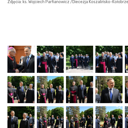
Zdjęcia: ks. Wojciech Parfianowicz /Diecezja Koszalińsko-Kołobrz