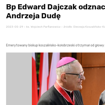
Bp Edward Dajczak odznac
Andrzeja Dudę
2023-05-29
ks. Wojciech Parfianowicz
źródło: Diecezja Koszalińsko-K
Emerytowany biskup koszalińsko-kołobrzeski otrzymał od głowy 