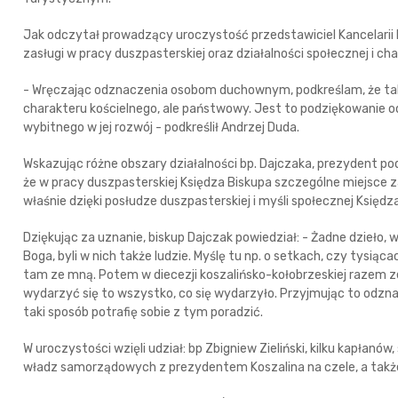
Jak odczytał prowadzący uroczystość przedstawiciel Kancelarii 
zasługi w pracy duszpasterskiej oraz działalności społecznej i ch
- Wręczając odznaczenia osobom duchownym, podkreślam, że tak
charakteru kościelnego, ale państwowy. Jest to podziękowanie od
wybitnego w jej rozwój - podkreślił Andrzej Duda.
Wskazując różne obszary działalności bp. Dajczaka, prezydent pod
że w pracy duszpasterskiej Księdza Biskupa szczególne miejsce za
właśnie dzięki posłudze duszpasterskiej i myśli społecznej Księd
Dziękując za uznanie, biskup Dajczak powiedział: - Żadne dzieło,
Boga, byli w nich także ludzie. Myślę tu np. o setkach, czy tysią
tam ze mną. Potem w diecezji koszalińsko-kołobrzeskiej razem
wydarzyć się to wszystko, co się wydarzyło. Przyjmując to odznacz
taki sposób potrafię sobie z tym poradzić.
W uroczystości wzięli udział: bp Zbigniew Zieliński, kilku kapłanó
władz samorządowych z prezydentem Koszalina na czele, a także