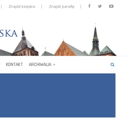
Znajdź księdza
Znajdź parafię
KONTAKT
ARCHIWALIA