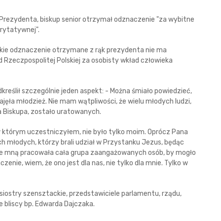
Prezydenta, biskup senior otrzymał odznaczenie "za wybitne
arytatywnej".
ie odznaczenie otrzymane z rąk prezydenta nie ma
 Rzeczpospolitej Polskiej za osobisty wkład człowieka
kreślił szczególnie jeden aspekt: - Można śmiało powiedzieć,
jęła młodzież. Nie mam wątpliwości, że wielu młodych ludzi,
za Biskupa, zostało uratowanych.
 w którym uczestniczyłem, nie było tylko moim. Oprócz Pana
cach młodych, którzy brali udział w Przystanku Jezus, będąc
 ze mną pracowała cała grupa zaangażowanych osób, by mogło
enie, wiem, że ono jest dla nas, nie tylko dla mnie. Tylko w
w, siostry szensztackie, przedstawiciele parlamentu, rządu,
 bliscy bp. Edwarda Dajczaka.