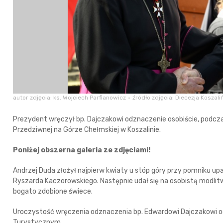
autor zdjęcia: ks. Wojciech Parfianowicz
źródło zdjęcia: Diecezja Koszal
Prezydent wręczył bp. Dajczakowi odznaczenie osobiście, podcza
Przedziwnej na Górze Chełmskiej w Koszalinie.
Poniżej obszerna galeria ze zdjęciami!
Andrzej Duda złożył najpierw kwiaty u stóp góry przy pomniku 
Ryszarda Kaczorowskiego. Następnie udał się na osobistą modlitw
bogato zdobione świece.
Uroczystość wręczenia odznaczenia bp. Edwardowi Dajczakowi o
Turystycznym.