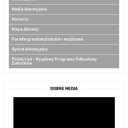
Media diecezjalne
Historia
Mapa diecezji
Parafie greckokatolickie i wojskowe
Synod diecezjalny
Polski Ład - Rządowy Programu Odbudowy
Zabytków
DOBRE MEDIA