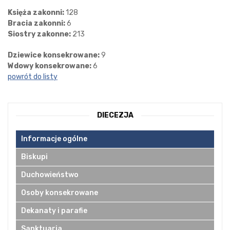
Księża zakonni:
128
Bracia zakonni:
6
Siostry zakonne:
213
Dziewice konsekrowane:
9
Wdowy konsekrowane:
6
powrót do listy
DIECEZJA
Informacje ogólne
Biskupi
Duchowieństwo
Osoby konsekrowane
Dekanaty i parafie
Sanktuaria