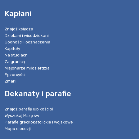
Kapłani
Znajdź księdza
Dziekani i wicedziekani
Godności i odznaczenia
Kapituły
Na studiach
Za granicą
Misjonarze miłosierdzia
Egzorcyści
Zmarli
Dekanaty i parafie
Znajdź parafię lub kościół
Wyszukaj Mszę św.
Parafie greckokatolickie i wojskowe
Mapa diecezji