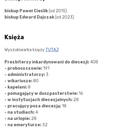
biskup Paweł Cieślik
(od 2015)
biskup Edward Dajczak
(od 2023)
Księża
Wyszukiwarka księży
TUTAJ
Prezbiterzy inkardynowani do diecezji:
408
- proboszczowie:
191
- administratorzy:
3
- wikariusze:
80
- kapelani:
8
- pomagający w duszpasterstwie:
16
- w instytucjach diecezjalnych:
28
- pracujący poza diecezją:
18
- na studiach:
4
- na urlopie:
28
- na emeryturze:
32