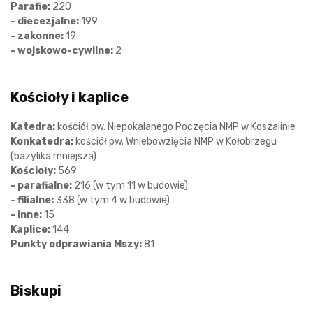
Parafie:
220
- diecezjalne:
199
- zakonne:
19
- wojskowo-cywilne:
2
Kościoły i kaplice
Katedra:
kościół pw. Niepokalanego Poczęcia NMP w Koszalinie
Konkatedra:
kościół pw. Wniebowzięcia NMP w Kołobrzegu
(bazylika mniejsza)
Kościoły:
569
- parafialne:
216 (w tym 11 w budowie)
- filialne:
338 (w tym 4 w budowie)
- inne:
15
Kaplice:
144
Punkty odprawiania Mszy:
81
Biskupi