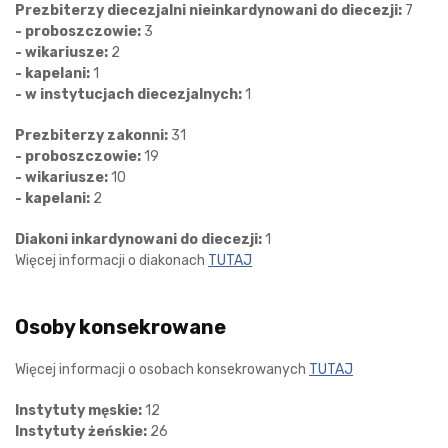
Prezbiterzy diecezjalni nieinkardynowani do diecezji:
7
- proboszczowie:
3
- wikariusze:
2
- kapelani:
1
- w instytucjach diecezjalnych:
1
Prezbiterzy zakonni:
31
- proboszczowie:
19
- wikariusze:
10
- kapelani:
2
Diakoni inkardynowani do diecezji:
1
Więcej informacji o diakonach
TUTAJ
Osoby konsekrowane
Więcej informacji o osobach konsekrowanych
TUTAJ
Instytuty męskie:
12
Instytuty żeńskie:
26