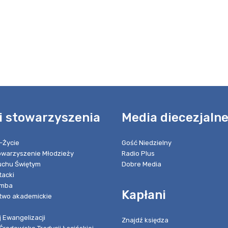
i stowarzyszenia
Media diecezjaln
-Życie
Gość Niedzielny
towarzyszenie Młodzieży
Radio Plus
chu Świętym
Dobre Media
tacki
umba
Kapłani
two akademickie
 Ewangelizacji
Znajdź księdza