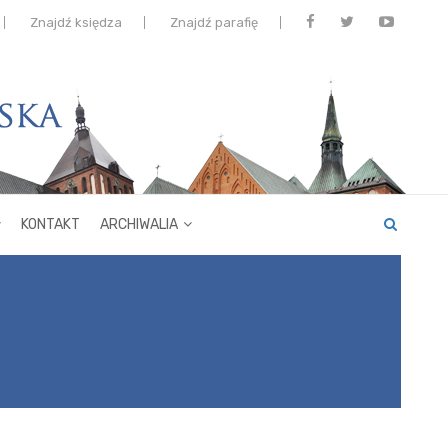
Znajdź księdza
Znajdź parafię
KONTAKT
ARCHIWALIA