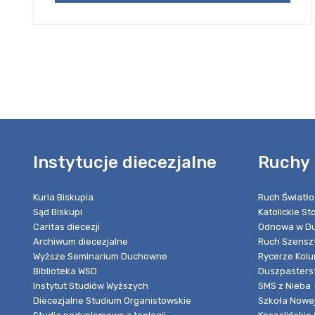
Instytucje diecezjalne
Ruchy 
Kuria Biskupia
Ruch Światło
Sąd Biskupi
Katolickie S
Caritas diecezji
Odnowa w Du
Archiwum diecezjalne
Ruch Szensz
Wyższe Seminarium Duchowne
Rycerze Kol
Biblioteka WSD
Duszpasters
Instytut Studiów Wyższych
SMS z Nieba
Diecezjalne Studium Organistowskie
Szkoła Nowej