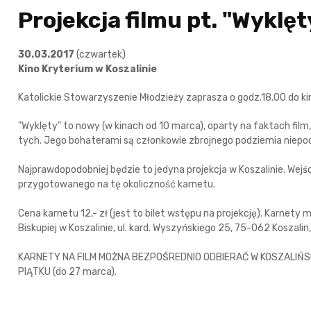
Projekcja filmu pt. "Wyklęt
30.03.2017
(czwartek)
Kino Kryterium w Koszalinie
Katolickie Stowarzyszenie Młodzieży zaprasza o godz.18.00 do kina
"Wyklęty" to nowy (w kinach od 10 marca), oparty na faktach film,
tych. Jego bohaterami są członkowie zbrojnego podziemia niepod
Najprawdopodobniej będzie to jedyna projekcja w Koszalinie. Wejś
przygotowanego na tę okoliczność karnetu.
Cena karnetu 12,- zł (jest to bilet wstępu na projekcję). Karnety 
Biskupiej w Koszalinie, ul. kard. Wyszyńskiego 25, 75-062 Koszalin,
KARNETY NA FILM MOŻNA BEZPOŚREDNIO ODBIERAĆ W KOSZALIŃSKIE
PIĄTKU (do 27 marca).