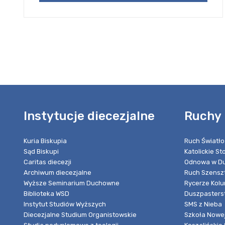
Instytucje diecezjalne
Ruchy 
Kuria Biskupia
Ruch Światło
Sąd Biskupi
Katolickie S
Caritas diecezji
Odnowa w Du
Archiwum diecezjalne
Ruch Szensz
Wyższe Seminarium Duchowne
Rycerze Kol
Biblioteka WSD
Duszpasters
Instytut Studiów Wyższych
SMS z Nieba
Diecezjalne Studium Organistowskie
Szkoła Nowej