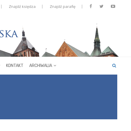
Znajdź księdza
Znajdź parafię
KONTAKT
ARCHIWALIA