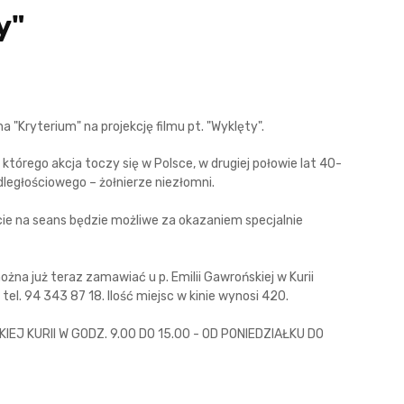
y"
 "Kryterium" na projekcję filmu pt. "Wyklęty".
 którego akcja toczy się w Polsce, w drugiej połowie lat 40-
ległościowego – żołnierze niezłomni.
cie na seans będzie możliwe za okazaniem specjalnie
można już teraz zamawiać u p. Emilii Gawrońskiej w Kurii
 tel. 94 343 87 18. Ilość miejsc w kinie wynosi 420.
J KURII W GODZ. 9.00 DO 15.00 - OD PONIEDZIAŁKU DO