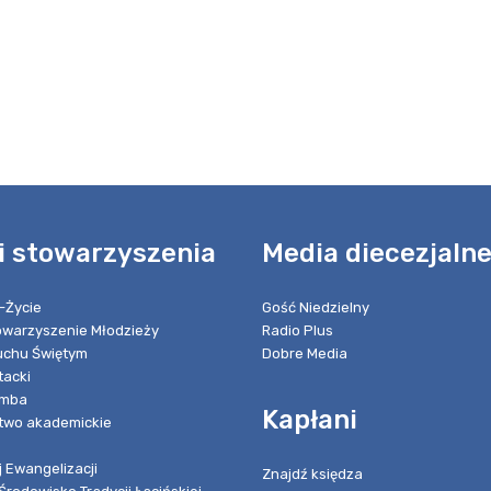
i stowarzyszenia
Media diecezjaln
-Życie
Gość Niedzielny
towarzyszenie Młodzieży
Radio Plus
chu Świętym
Dobre Media
tacki
umba
Kapłani
two akademickie
 Ewangelizacji
Znajdź księdza