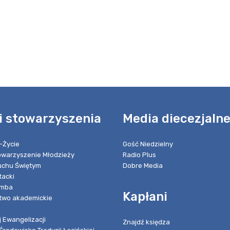
i stowarzyszenia
Media diecezjaln
-Życie
Gość Niedzielny
towarzyszenie Młodzieży
Radio Plus
chu Świętym
Dobre Media
tacki
umba
Kapłani
two akademickie
 Ewangelizacji
Znajdź księdza