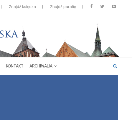
Znajdź księdza
Znajdź parafię
KONTAKT
ARCHIWALIA