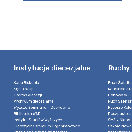
Instytucje diecezjalne
Ruchy 
Kuria Biskupia
Ruch Światło
Sąd Biskupi
Katolickie S
Caritas diecezji
Odnowa w Du
Archiwum diecezjalne
Ruch Szensz
Wyższe Seminarium Duchowne
Rycerze Kol
Biblioteka WSD
Duszpasters
Instytut Studiów Wyższych
SMS z Nieba
Diecezjalne Studium Organistowskie
Szkoła Nowej