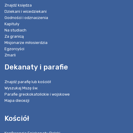
Znajdź księdza
Dziekani i wicedziekani
Godności i odznaczenia
Kapituły
Na studiach
Za granicą
Misjonarze miłosierdzia
Egzorcyści
Zmarli
Dekanaty i parafie
Znajdź parafię lub kościół
Wyszukaj Mszę św.
Parafie greckokatolickie i wojskowe
Mapa diecezji
Kościół