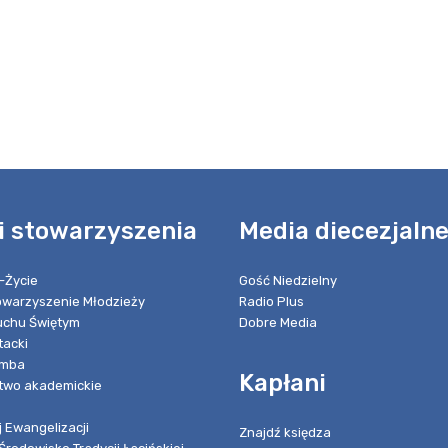
i stowarzyszenia
Media diecezjaln
-Życie
Gość Niedzielny
towarzyszenie Młodzieży
Radio Plus
chu Świętym
Dobre Media
tacki
umba
Kapłani
two akademickie
 Ewangelizacji
Znajdź księdza