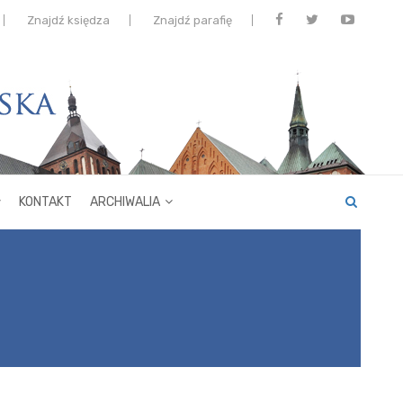
Znajdź księdza
Znajdź parafię
KONTAKT
ARCHIWALIA