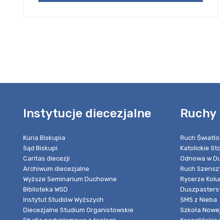
Instytucje diecezjalne
Ruchy 
Kuria Biskupia
Ruch Światło
Sąd Biskupi
Katolickie S
Caritas diecezji
Odnowa w Du
Archiwum diecezjalne
Ruch Szensz
Wyższe Seminarium Duchowne
Rycerze Kol
Biblioteka WSD
Duszpasters
Instytut Studiów Wyższych
SMS z Nieba
Diecezjalne Studium Organistowskie
Szkoła Nowej