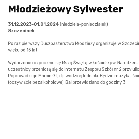
Młodzieżowy Sylwester
31.12.2023-01.01.2024
(niedziela-poniedziałek)
Szczecinek
Po raz pierwszy Duszpasterstwo Młodzieży organizuje w Szczeci
wieku od 15 lat.
Wydarzenie rozpocznie się Mszą Świętą w kościele pw. Narodzenia
uczestnicy przeniosą się do internatu Zespołu Szkół nr 2 przy uli
Poprowadzi go Marcin Gil, dj i wodzirej lednicki. Będzie muzyka, śp
(oczywiście bezalkoholowe). Bal przewidziano do godziny 3.