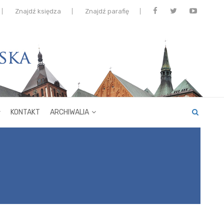
Znajdź księdza
Znajdź parafię
KONTAKT
ARCHIWALIA