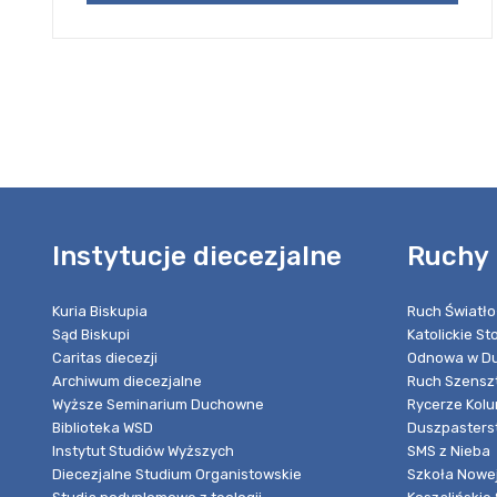
Instytucje diecezjalne
Ruchy 
Kuria Biskupia
Ruch Światło
Sąd Biskupi
Katolickie S
Caritas diecezji
Odnowa w Du
Archiwum diecezjalne
Ruch Szensz
Wyższe Seminarium Duchowne
Rycerze Kol
Biblioteka WSD
Duszpasters
Instytut Studiów Wyższych
SMS z Nieba
Diecezjalne Studium Organistowskie
Szkoła Nowej