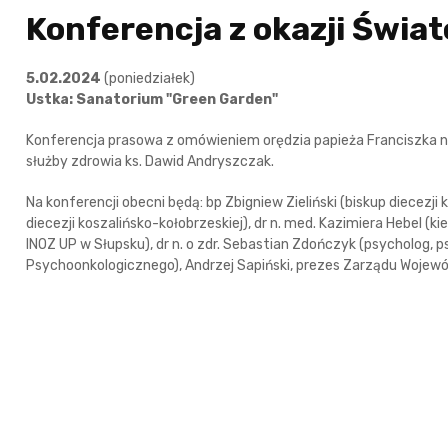
Konferencja z okazji Świa
5.02.2024
(poniedziałek)
Ustka: Sanatorium "Green Garden"
Konferencja prasowa z omówieniem orędzia papieża Franciszka na
służby zdrowia ks. Dawid Andryszczak.
Na konferencji obecni będą: bp Zbigniew Zieliński (biskup diecezji 
diecezji koszalińsko-kołobrzeskiej), dr n. med. Kazimiera Hebel 
INOZ UP w Słupsku), dr n. o zdr. Sebastian Zdończyk (psycholog,
Psychoonkologicznego), Andrzej Sapiński, prezes Zarządu Wojewó