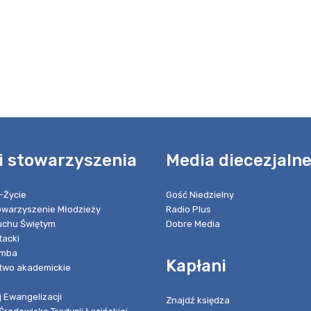
i stowarzyszenia
Media diecezjaln
-Życie
Gość Niedzielny
towarzyszenie Młodzieży
Radio Plus
chu Świętym
Dobre Media
tacki
umba
Kapłani
two akademickie
 Ewangelizacji
Znajdź księdza