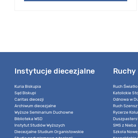
Instytucje diecezjalne
Ruchy 
Kuria Biskupia
Ruch Światło
Sąd Biskupi
Katolickie S
Caritas diecezji
Odnowa w Du
Archiwum diecezjalne
Ruch Szensz
Wyższe Seminarium Duchowne
Rycerze Kol
Biblioteka WSD
Duszpasters
Instytut Studiów Wyższych
SMS z Nieba
Diecezjalne Studium Organistowskie
Szkoła Nowej