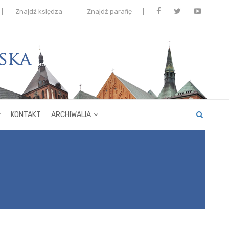
Znajdź księdza
Znajdź parafię
KONTAKT
ARCHIWALIA