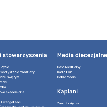
i stowarzyszenia
Media diecezjaln
-Życie
Gość Niedzielny
towarzyszenie Młodzieży
Radio Plus
chu Świętym
Dobre Media
tacki
umba
Kapłani
two akademickie
 Ewangelizacji
Znajdź księdza