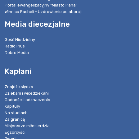
Portal ewangelizacyjny "Miasto Pana"
Winnica Racheli - Uzdrowienie po aborcji
Media diecezjalne
Gość Niedzielny
Radio Plus
Dobre Media
Kapłani
Znajdź księdza
Dziekani i wicedziekani
Godności i odznaczenia
Kapituły
Na studiach
Za granicą
Misjonarze miłosierdzia
Egzorcyści
Zmarli