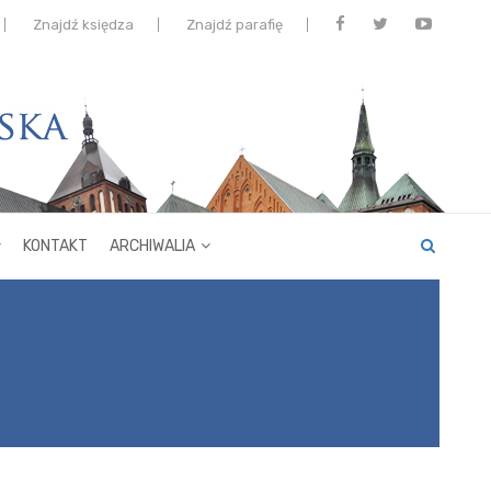
Znajdź księdza
Znajdź parafię
KONTAKT
ARCHIWALIA