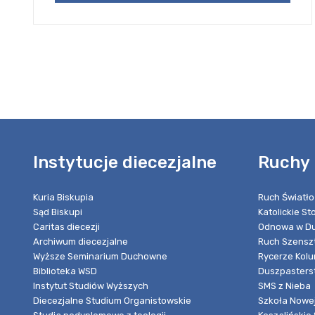
Instytucje diecezjalne
Ruchy 
Kuria Biskupia
Ruch Światło
Sąd Biskupi
Katolickie S
Caritas diecezji
Odnowa w Du
Archiwum diecezjalne
Ruch Szensz
Wyższe Seminarium Duchowne
Rycerze Kol
Biblioteka WSD
Duszpasters
Instytut Studiów Wyższych
SMS z Nieba
Diecezjalne Studium Organistowskie
Szkoła Nowej