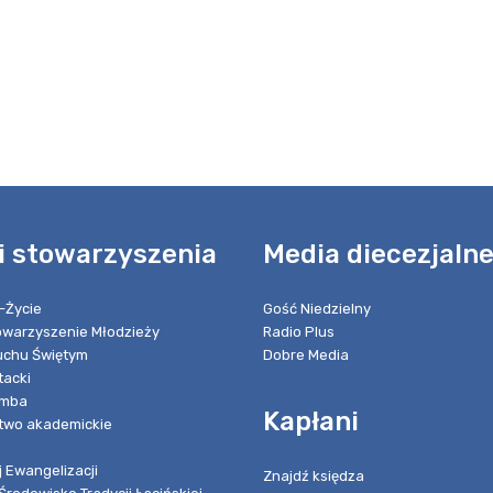
i stowarzyszenia
Media diecezjaln
-Życie
Gość Niedzielny
towarzyszenie Młodzieży
Radio Plus
chu Świętym
Dobre Media
tacki
umba
Kapłani
two akademickie
 Ewangelizacji
Znajdź księdza