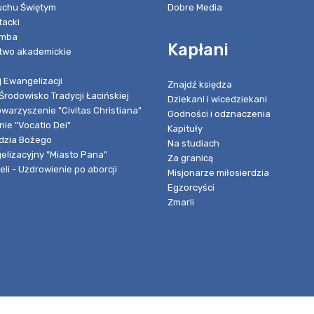
chu Świętym
Dobre Media
tacki
umba
Kapłani
two akademickie
 Ewangelizacji
Znajdź księdza
Środowisko Tradycji Łacińskiej
Dziekani i wicedziekani
owarzyszenie "Civitas Christiana"
Godności i odznaczenia
ie "Vocatio Dei"
Kapituły
dzia Bożego
Na studiach
elizacyjny "Miasto Pana"
Za granicą
li - Uzdrowienie po aborcji
Misjonarze miłosierdzia
Egzorcyści
Zmarli