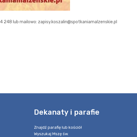
 248 lub mailowo: zapisy.koszalin@spotkaniamalzenskie.pl
e
Dekanaty i parafie
Znajdź parafię lub kościół
Wyszukaj Mszę św.