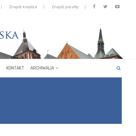
Znajdź księdza
Znajdź parafię
KONTAKT
ARCHIWALIA