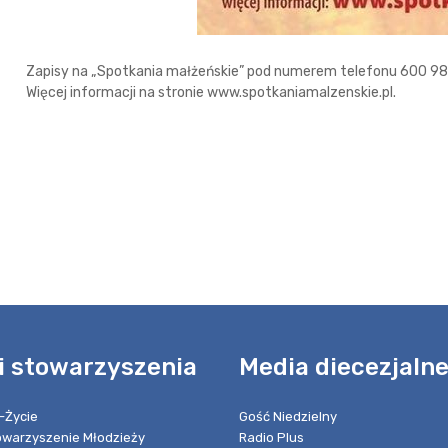
Zapisy na „Spotkania małżeńskie” pod numerem telefonu 600 984
Więcej informacji na stronie www.spotkaniamalzenskie.pl.
i stowarzyszenia
Media diecezjaln
-Życie
Gość Niedzielny
towarzyszenie Młodzieży
Radio Plus