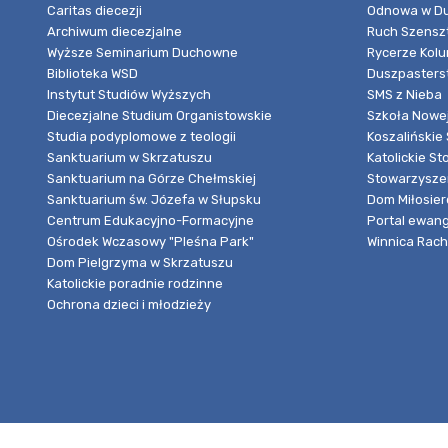
Caritas diecezji
Odnowa w Du
Archiwum diecezjalne
Ruch Szensz
Wyższe Seminarium Duchowne
Rycerze Kol
Biblioteka WSD
Duszpasters
Instytut Studiów Wyższych
SMS z Nieba
Diecezjalne Studium Organistowskie
Szkoła Nowej
Studia podyplomowe z teologii
Koszalińskie 
Sanktuarium w Skrzatuszu
Katolickie St
Sanktuarium na Górze Chełmskiej
Stowarzyszen
Sanktuarium św. Józefa w Słupsku
Dom Miłosier
Centrum Edukacyjno-Formacyjne
Portal ewang
Ośrodek Wczasowy "Pleśna Park"
Winnica Rache
Dom Pielgrzyma w Skrzatuszu
Katolickie poradnie rodzinne
Ochrona dzieci i młodzieży