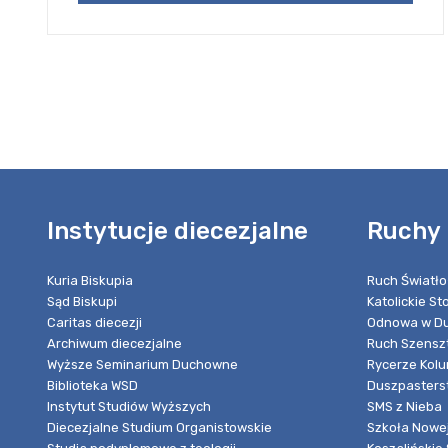
Instytucje diecezjalne
Ruchy 
Kuria Biskupia
Ruch Światło
Sąd Biskupi
Katolickie S
Caritas diecezji
Odnowa w Du
Archiwum diecezjalne
Ruch Szensz
Wyższe Seminarium Duchowne
Rycerze Kol
Biblioteka WSD
Duszpasters
Instytut Studiów Wyższych
SMS z Nieba
Diecezjalne Studium Organistowskie
Szkoła Nowej