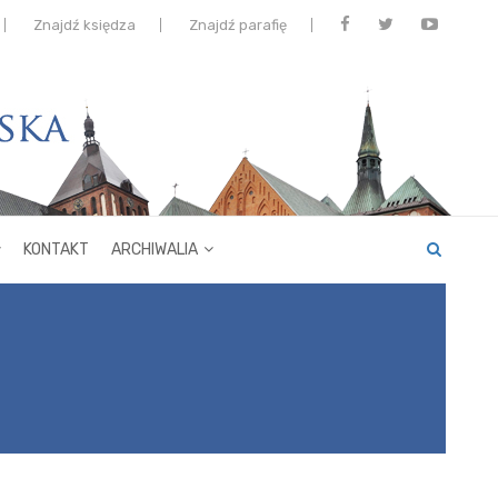
Znajdź księdza
Znajdź parafię
KONTAKT
ARCHIWALIA