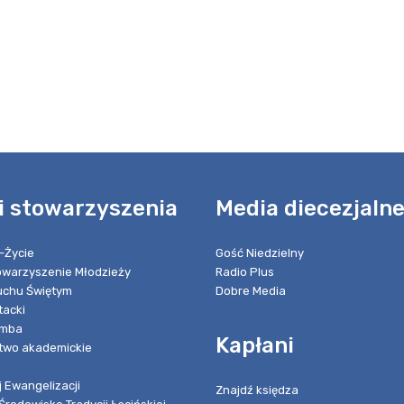
i stowarzyszenia
Media diecezjaln
-Życie
Gość Niedzielny
towarzyszenie Młodzieży
Radio Plus
chu Świętym
Dobre Media
tacki
umba
Kapłani
two akademickie
 Ewangelizacji
Znajdź księdza