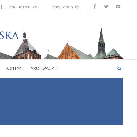
Znajdź księdza
Znajdź parafię
KONTAKT
ARCHIWALIA