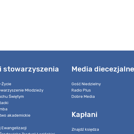
i stowarzyszenia
Media diecezjaln
-Życie
Gość Niedzielny
towarzyszenie Młodzieży
Radio Plus
chu Świętym
Dobre Media
tacki
umba
Kapłani
two akademickie
 Ewangelizacji
Znajdź księdza