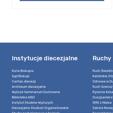
Instytucje diecezjalne
Ruchy 
Kuria Biskupia
Ruch Światło
Sąd Biskupi
Katolickie S
Caritas diecezji
Odnowa w Du
Archiwum diecezjalne
Ruch Szensz
Wyższe Seminarium Duchowne
Rycerze Kol
Biblioteka WSD
Duszpasters
Instytut Studiów Wyższych
SMS z Nieba
Diecezjalne Studium Organistowskie
Szkoła Nowej