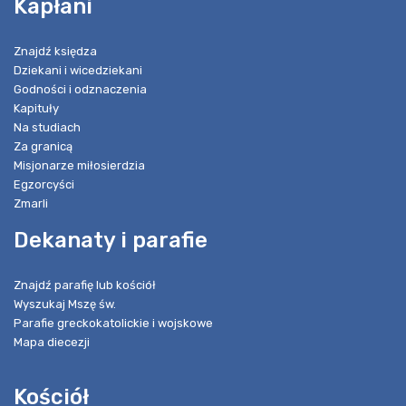
Kapłani
Znajdź księdza
Dziekani i wicedziekani
Godności i odznaczenia
Kapituły
Na studiach
Za granicą
Misjonarze miłosierdzia
Egzorcyści
Zmarli
Dekanaty i parafie
Znajdź parafię lub kościół
Wyszukaj Mszę św.
Parafie greckokatolickie i wojskowe
Mapa diecezji
Kościół