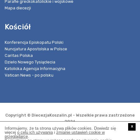
Parafie greckokatolickie i wojskowe
Mapa diecezji
Kościół
Konferencja Episkopatu Polski
Nuncjatura Apostolska w Polsce
Caritas Polska
Dzieło Nowego Tysiąclecia
Katolicka Agencja Informacyjna
Vatican News - po polsku
Copyright © DiecezjaKoszalin.pl - Wszelkie prawa zastrzeżone
2026
x
Informujemy, że ta strona używa plików cookies. Dowiedz się
więcej
o celu ich używania
i
zmianie ustawień cookie w
przeglądarce
.
Realizacja i opieka techniczna: