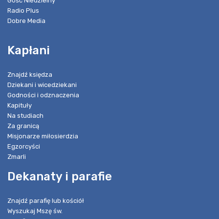
Gość Niedzielny
Radio Plus
Dobre Media
Kapłani
Znajdź księdza
Dziekani i wicedziekani
Godności i odznaczenia
Kapituły
Na studiach
Za granicą
Misjonarze miłosierdzia
Egzorcyści
Zmarli
Dekanaty i parafie
Znajdź parafię lub kościół
Wyszukaj Mszę św.