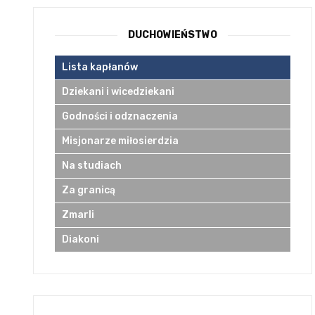
DUCHOWIEŃSTWO
Lista kapłanów
Dziekani i wicedziekani
Godności i odznaczenia
Misjonarze miłosierdzia
Na studiach
Za granicą
Zmarli
Diakoni