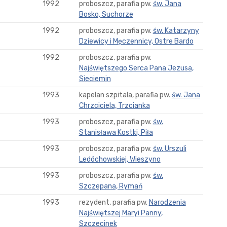
1992
proboszcz, parafia pw.
św. Jana
Bosko, Suchorze
1992
proboszcz, parafia pw.
św. Katarzyny
Dziewicy i Męczennicy, Ostre Bardo
1992
proboszcz, parafia pw.
Najświętszego Serca Pana Jezusa,
Sieciemin
1993
kapelan szpitala, parafia pw.
św. Jana
Chrzciciela, Trzcianka
1993
proboszcz, parafia pw.
św.
Stanisława Kostki, Piła
1993
proboszcz, parafia pw.
św. Urszuli
Ledóchowskiej, Wieszyno
1993
proboszcz, parafia pw.
św.
Szczepana, Rymań
1993
rezydent, parafia pw.
Narodzenia
Najświętszej Maryi Panny,
Szczecinek