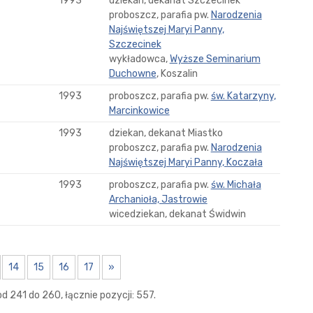
1993
dziekan, dekanat Szczecinek
proboszcz, parafia pw.
Narodzenia
Najświętszej Maryi Panny,
Szczecinek
wykładowca,
Wyższe Seminarium
Duchowne
, Koszalin
1993
proboszcz, parafia pw.
św. Katarzyny,
Marcinkowice
1993
dziekan, dekanat Miastko
proboszcz, parafia pw.
Narodzenia
Najświętszej Maryi Panny, Koczała
1993
proboszcz, parafia pw.
św. Michała
Archanioła, Jastrowie
wicedziekan, dekanat Świdwin
14
15
16
17
»
d 241 do 260, łącznie pozycji: 557.