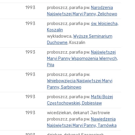
1993
proboszcz, parafia pw.
Narodzenia
Najświętszej Maryi Panny, Żelichowo
1993
proboszcz, parafia pw.
św. Wojciecha,
Koszalin
wykładowca,
Wyższe Seminarium
Duchowne
, Koszalin
1993
proboszcz, parafia pw.
Najświętszej
Maryi Panny Wspomożenia Wiernych,
Piła
1993
proboszcz, parafia pw.
Wniebowzięcia Najświętszej Maryi
Panny, Sarbinowo
1993
proboszcz, parafia pw.
Matki Bożej
Częstochowskiej, Dobiesław
1993
wicedziekan, dekanat Jastrowie
proboszcz, parafia pw.
Nawiedzenia
Najświętszej Maryi Panny, Tarnówka