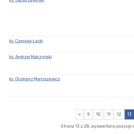
ks. Jacek Lewiński
ks. Czesław Łącki
ks. Andrzej Malczyński
ks. Grzegorz Marciszewicz
«
9
10
11
12
13
Strona 13 z 28, wyświetlono pozycje o