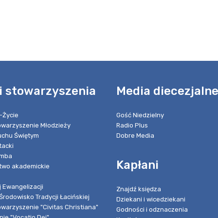
i stowarzyszenia
Media diecezjaln
-Życie
Gość Niedzielny
towarzyszenie Młodzieży
Radio Plus
chu Świętym
Dobre Media
tacki
umba
Kapłani
two akademickie
 Ewangelizacji
Znajdź księdza
Środowisko Tradycji Łacińskiej
Dziekani i wicedziekani
owarzyszenie "Civitas Christiana"
Godności i odznaczenia
ie "Vocatio Dei"