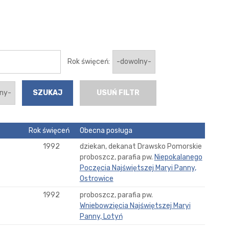
Rok święceń:
USUŃ FILTR
Rok święceń
Obecna posługa
1992
dziekan, dekanat Drawsko Pomorskie
proboszcz, parafia pw.
Niepokalanego
Poczęcia Najświętszej Maryi Panny,
Ostrowice
1992
proboszcz, parafia pw.
Wniebowzięcia Najświętszej Maryi
Panny, Lotyń