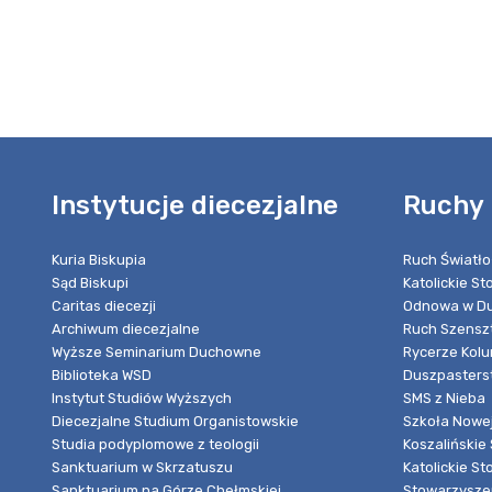
Instytucje diecezjalne
Ruchy 
Kuria Biskupia
Ruch Światło
Sąd Biskupi
Katolickie S
Caritas diecezji
Odnowa w Du
Archiwum diecezjalne
Ruch Szensz
Wyższe Seminarium Duchowne
Rycerze Kol
Biblioteka WSD
Duszpasters
Instytut Studiów Wyższych
SMS z Nieba
Diecezjalne Studium Organistowskie
Szkoła Nowej
Studia podyplomowe z teologii
Koszalińskie 
Sanktuarium w Skrzatuszu
Katolickie St
Sanktuarium na Górze Chełmskiej
Stowarzyszen