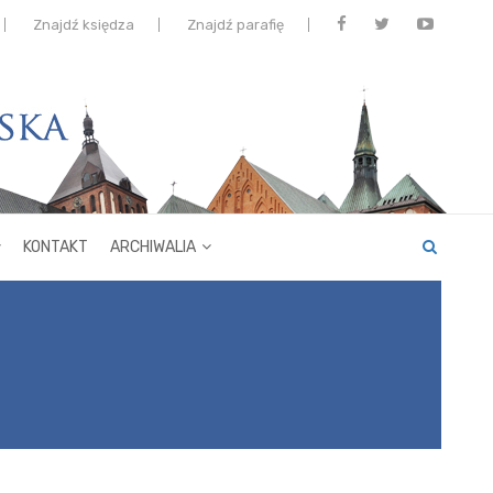
Znajdź księdza
Znajdź parafię
KONTAKT
ARCHIWALIA