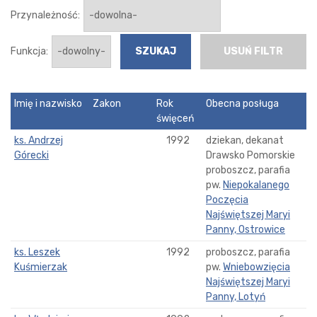
Przynależność:
Funkcja:
USUŃ FILTR
Imię i nazwisko
Zakon
Rok
Obecna posługa
święceń
ks. Andrzej
1992
dziekan, dekanat
Górecki
Drawsko Pomorskie
proboszcz, parafia
pw.
Niepokalanego
Poczęcia
Najświętszej Maryi
Panny, Ostrowice
ks. Leszek
1992
proboszcz, parafia
Kuśmierzak
pw.
Wniebowzięcia
Najświętszej Maryi
Panny, Lotyń