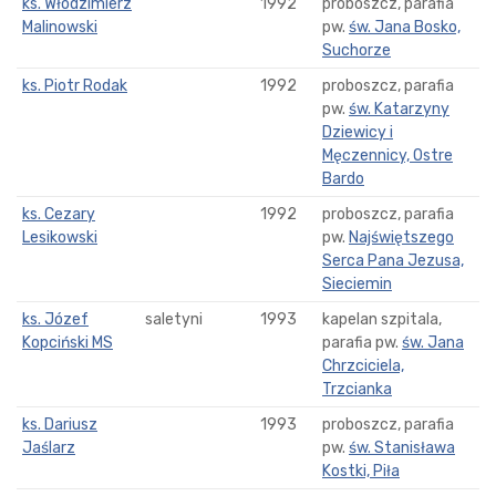
ks. Włodzimierz
1992
proboszcz, parafia
Malinowski
pw.
św. Jana Bosko,
Suchorze
ks. Piotr Rodak
1992
proboszcz, parafia
pw.
św. Katarzyny
Dziewicy i
Męczennicy, Ostre
Bardo
ks. Cezary
1992
proboszcz, parafia
Lesikowski
pw.
Najświętszego
Serca Pana Jezusa,
Sieciemin
ks. Józef
saletyni
1993
kapelan szpitala,
Kopciński MS
parafia pw.
św. Jana
Chrzciciela,
Trzcianka
ks. Dariusz
1993
proboszcz, parafia
Jaślarz
pw.
św. Stanisława
Kostki, Piła