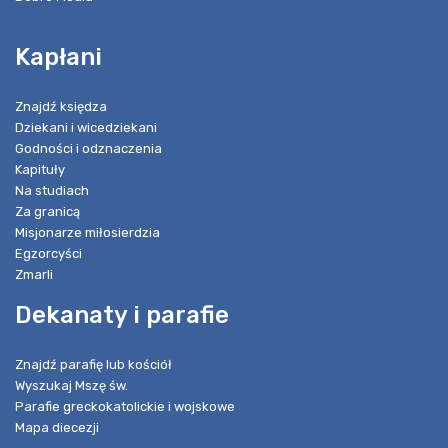
Kapłani
Znajdź księdza
Dziekani i wicedziekani
Godności i odznaczenia
Kapituły
Na studiach
Za granicą
Misjonarze miłosierdzia
Egzorcyści
Zmarli
Dekanaty i parafie
Znajdź parafię lub kościół
Wyszukaj Mszę św.
Parafie greckokatolickie i wojskowe
Mapa diecezji