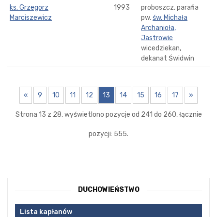
ks. Grzegorz
1993
proboszcz, parafia
Marciszewicz
pw.
św. Michała
Archanioła,
Jastrowie
wicedziekan,
dekanat Świdwin
«
9
10
11
12
13
14
15
16
17
»
Strona 13 z 28, wyświetlono pozycje od 241 do 260, łącznie
pozycji: 555.
DUCHOWIEŃSTWO
Lista kapłanów