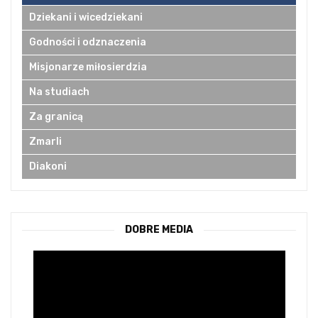
Dziekani i wicedziekani
Godności i odznaczenia
Misjonarze miłosierdzia
Na studiach
Za granicą
Zmarli
Diakoni
DOBRE MEDIA