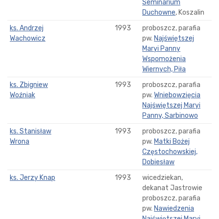
Seminarium
Duchowne
, Koszalin
ks. Andrzej
1993
proboszcz, parafia
Wachowicz
pw.
Najświętszej
Maryi Panny
Wspomożenia
Wiernych, Piła
ks. Zbigniew
1993
proboszcz, parafia
Woźniak
pw.
Wniebowzięcia
Najświętszej Maryi
Panny, Sarbinowo
ks. Stanisław
1993
proboszcz, parafia
Wrona
pw.
Matki Bożej
Częstochowskiej,
Dobiesław
ks. Jerzy Knap
1993
wicedziekan,
dekanat Jastrowie
proboszcz, parafia
pw.
Nawiedzenia
Najświętszej Maryi