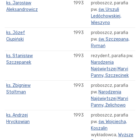
ks. Jarosław
1993
proboszcz, parafia
Aleksandrowicz
pw.
św. Urszuli
Ledóchowskiej,
Wieszyno
ks. Józef
1993
proboszcz, parafia
Ciupiński
pw.
św. Szczepana,
Rymań
ks. Stanisław
1993
rezydent, parafia pw.
Szczepanek
Narodzenia
Najświętszej Maryi
Panny, Szczecinek
ks. Zbigniew
1993
proboszcz, parafia
Stoltman
pw.
Narodzenia
Najświętszej Maryi
Panny, Żelichowo
ks. Andrzej
1993
proboszcz, parafia
Hryckowian
pw.
św. Wojciecha,
Koszalin
wykładowca,
Wyższe