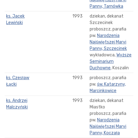
Panny, Tarnówka
ks. Jacek
1993
dziekan, dekanat
Lewiński
Szczecinek
proboszcz, parafia
pw.
Narodzenia
Najświętszej Maryi
Panny, Szczecinek
wykładowca,
Wyższe
Seminarium
Duchowne
, Koszalin
ks. Czesław
1993
proboszcz, parafia
Łącki
pw.
św. Katarzyny,
Marcinkowice
ks. Andrzej
1993
dziekan, dekanat
Malczyński
Miastko
proboszcz, parafia
pw.
Narodzenia
Najświętszej Maryi
Panny, Koczała