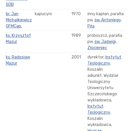
SDB
br. Jan
kapucyni
1970
inny kapłan, parafia
Michałkiewicz
pw.
św. Antoniego,
OFMCap.
Piła
ks. Krzysztof
1989
proboszcz, parafia
Mazur
pw.
św. Jadwigi,
Złocieniec
ks. Radosław
2001
dyrektor,
Instytut
Mazur
Teologiczny
,
Koszalin
adiunkt, Wydział
Teologiczny
Uniwersytetu
Szczecińskiego
wykładowca,
Instytut
Teologiczny
,
Koszalin
wykładowca,
Wyższe