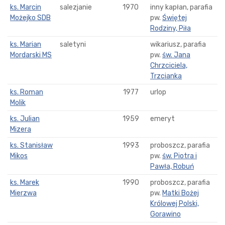
ks. Marcin
salezjanie
1970
inny kapłan, parafia
Możejko SDB
pw.
Świętej
Rodziny, Piła
ks. Marian
saletyni
wikariusz, parafia
Mordarski MS
pw.
św. Jana
Chrzciciela,
Trzcianka
ks. Roman
1977
urlop
Molik
ks. Julian
1959
emeryt
Mizera
ks. Stanisław
1993
proboszcz, parafia
Mikos
pw.
św. Piotra i
Pawła, Robuń
ks. Marek
1990
proboszcz, parafia
Mierzwa
pw.
Matki Bożej
Królowej Polski,
Gorawino