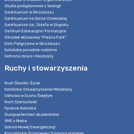
Studia podyplomowe z teologii
Sanktuarium w Skrzatuszu
Sanktuarium na Górze Chełmskiej
Sanktuarium św. Józefa w Słupsku
Centrum Edukacyjno-Formacyjne
Ośrodek Wczasowy "Pleśna Park"
Dom Pielgrzyma w Skrzatuszu
Katolickie poradnie rodzinne
Ochrona dzieci i młodzieży
Ruchy i stowarzyszenia
Ruch Światło-Życie
Katolickie Stowarzyszenie Młodzieży
Odnowa w Duchu Świętym
Ruch Szensztacki
Rycerze Kolumba
Duszpasterstwo akademickie
SMS z Nieba
Szkoła Nowej Ewangelizacji
Koszalińskie Środowisko Tradycji Łacińskiej