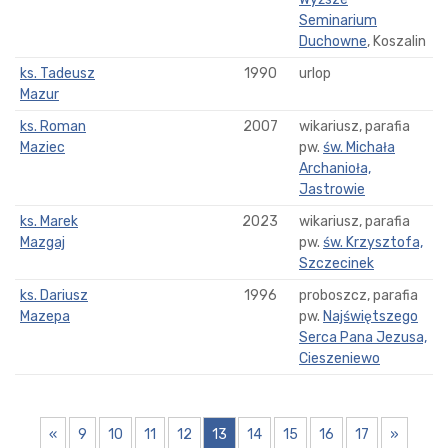
Seminarium
Duchowne
, Koszalin
ks. Tadeusz
1990
urlop
Mazur
ks. Roman
2007
wikariusz, parafia
Maziec
pw.
św. Michała
Archanioła,
Jastrowie
ks. Marek
2023
wikariusz, parafia
Mazgaj
pw.
św. Krzysztofa,
Szczecinek
ks. Dariusz
1996
proboszcz, parafia
Mazepa
pw.
Najświętszego
Serca Pana Jezusa,
Cieszeniewo
«
9
10
11
12
13
14
15
16
17
»