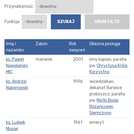
Przynależność:
Funkcja:
USUŃ FILTR
Imię i
Zakon
Rok
Obecna posługa
nazwisko
święceń
ks. Paweł
marianie
2001
inny kapłan, parafia
Nawalaniec
pw.
Chrystusa Króla,
MIC
Korzystno
ks. Andrzej
1996
wicedziekan,
Naporowski
dekanat Barwice
proboszcz, parafia
pw.
Matki Bożej
Różańcowej,
Siemczyno
ks. Ludwik
1961
emeryt
Musiał