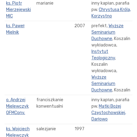
ks. Piotr
marianie
inny kapłan, parafia
Mierzejewski
pw.
Chrystusa Króla,
MIC
Korzystno
ks. Paweł
2007
prefekt,
Wyższe
Mielnik
Seminarium
Duchowne
, Koszalin
wykładowca,
Instytut
Teologiczny
,
Koszalin
wykładowca,
Wyższe
Seminarium
Duchowne
, Koszalin
o. Andrzej
franciszkanie
inny kapłan, parafia
Mielewczyk
konwentualni
pw.
Matki Bożej
OFMConv.
Częstochowskiej,
Darłowo
ks. Wojciech
salezjanie
1997
Mielewczyk