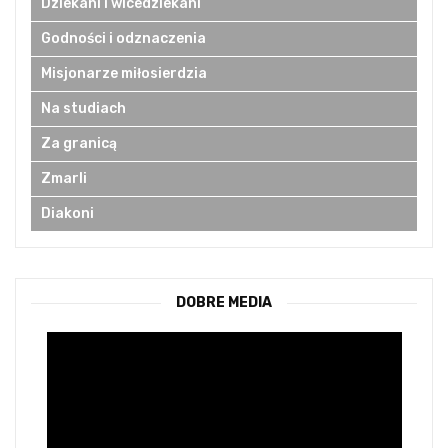
Dziekani i wicedziekani
Godności i odznaczenia
Misjonarze miłosierdzia
Na studiach
Za granicą
Zmarli
Diakoni
DOBRE MEDIA