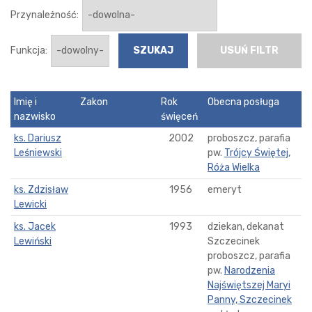
Przynależność:
Funkcja:
USUŃ FILTR
Imię i
Zakon
Rok
Obecna posługa
nazwisko
święceń
ks. Dariusz
2002
proboszcz, parafia
Leśniewski
pw.
Trójcy Świętej,
Róża Wielka
ks. Zdzisław
1956
emeryt
Lewicki
ks. Jacek
1993
dziekan, dekanat
Lewiński
Szczecinek
proboszcz, parafia
pw.
Narodzenia
Najświętszej Maryi
Panny, Szczecinek