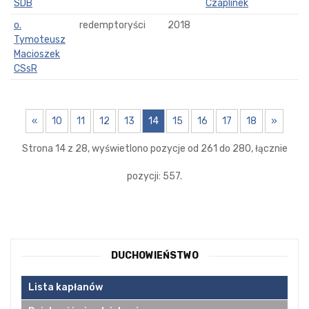
SDB
Czaplinek
o.
redemptoryści
2018
Tymoteusz
Macioszek
CSsR
«
10
11
12
13
14
15
16
17
18
»
Strona 14 z 28, wyświetlono pozycje od 261 do 280, łącznie
pozycji: 557.
DUCHOWIEŃSTWO
Lista kapłanów