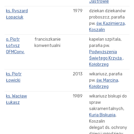
Jastrowie
ks. Ryszard
1979
dziekan dziekanów
Łopaciuk
proboszcz, parafia
pw.
św. Kazimierza,
Koszalin
o. Piotr
franciszkanie
kapelan szpitala,
Łotysz
konwentualni
parafia pw.
OFMConv.
Podwyższenia
Świętego Krzyża ,
Kołobrzeg
ks. Piotr
2013
wikariusz, parafia
Łowicki
pw.
św. Marcina,
Kołobrzeg
ks. Wacław
1989
wikariusz biskupi do
Łukasz
spraw
sakramentalnych,
Kuria Biskupia
,
Koszalin
delegat ds. ochrony
dzieci i młodzieży,