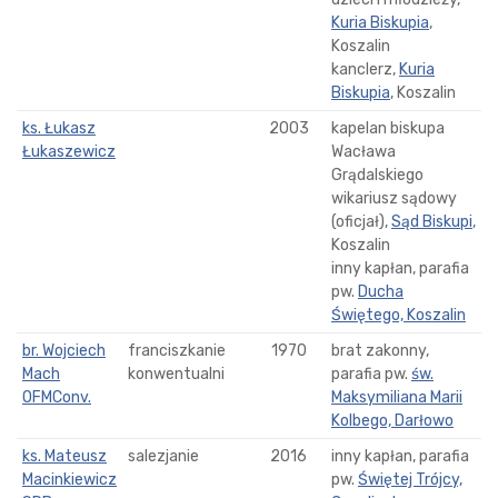
Kuria Biskupia
,
Koszalin
kanclerz,
Kuria
Biskupia
, Koszalin
ks. Łukasz
2003
kapelan biskupa
Łukaszewicz
Wacława
Grądalskiego
wikariusz sądowy
(oficjał),
Sąd Biskupi
,
Koszalin
inny kapłan, parafia
pw.
Ducha
Świętego, Koszalin
br. Wojciech
franciszkanie
1970
brat zakonny,
Mach
konwentualni
parafia pw.
św.
OFMConv.
Maksymiliana Marii
Kolbego, Darłowo
ks. Mateusz
salezjanie
2016
inny kapłan, parafia
Macinkiewicz
pw.
Świętej Trójcy,