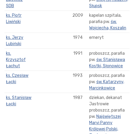
SDB
Słupsk
ks. Piotr
2009
kapelan szpitala,
Liwiński
parafia pw.
św.
Wojciecha, Koszalin
ks. Jerzy
1974
emeryt
Lubiński
ks.
1991
proboszcz, parafia
Krzysztof
pw.
św. Stanisława
Łachut
Kostki, Słonowice
ks. Czesław
1993
proboszcz, parafia
Łącki
pw.
św. Katarzyny,
Marcinkowice
ks. Stanisław
1987
dziekan, dekanat
Łącki
Jastrowie
proboszcz, parafia
pw.
Najświętszej
Maryi Panny
Królowej Polski,