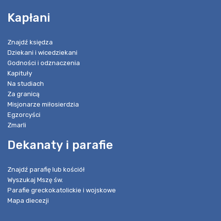
Kapłani
Znajdź księdza
Dziekani i wicedziekani
Godności i odznaczenia
Kapituły
Na studiach
Za granicą
Misjonarze miłosierdzia
Egzorcyści
Zmarli
Dekanaty i parafie
Znajdź parafię lub kościół
Wyszukaj Mszę św.
Parafie greckokatolickie i wojskowe
Mapa diecezji