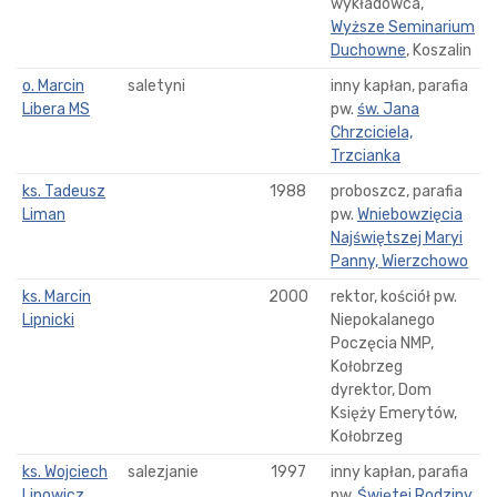
wykładowca,
Wyższe Seminarium
Duchowne
, Koszalin
o. Marcin
saletyni
inny kapłan, parafia
Libera MS
pw.
św. Jana
Chrzciciela,
Trzcianka
ks. Tadeusz
1988
proboszcz, parafia
Liman
pw.
Wniebowzięcia
Najświętszej Maryi
Panny, Wierzchowo
ks. Marcin
2000
rektor, kościół pw.
Lipnicki
Niepokalanego
Poczęcia NMP,
Kołobrzeg
dyrektor, Dom
Księży Emerytów,
Kołobrzeg
ks. Wojciech
salezjanie
1997
inny kapłan, parafia
Lipowicz
pw.
Świętej Rodziny,