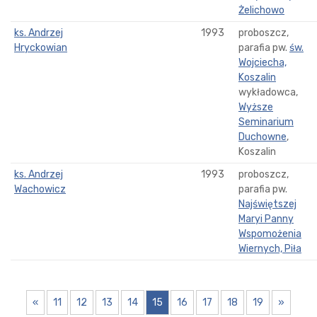
Żelichowo
ks. Andrzej
1993
proboszcz,
Hryckowian
parafia pw.
św.
Wojciecha,
Koszalin
wykładowca,
Wyższe
Seminarium
Duchowne
,
Koszalin
ks. Andrzej
1993
proboszcz,
Wachowicz
parafia pw.
Najświętszej
Maryi Panny
Wspomożenia
Wiernych, Piła
«
11
12
13
14
15
16
17
18
19
»