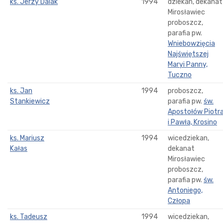
ks. Jerzy Dalak
1994
dziekan, dekanat
Mirosławiec
proboszcz,
parafia pw.
Wniebowzięcia
Najświętszej
Maryi Panny,
Tuczno
ks. Jan
1994
proboszcz,
Stankiewicz
parafia pw.
św.
Apostołów Piotr
i Pawła, Krosino
ks. Mariusz
1994
wicedziekan,
Kałas
dekanat
Mirosławiec
proboszcz,
parafia pw.
św.
Antoniego,
Człopa
ks. Tadeusz
1994
wicedziekan,