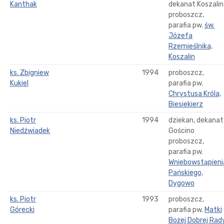
Kanthak
dekanat Koszalin
proboszcz,
parafia pw.
św.
Józefa
Rzemieślnika,
Koszalin
ks. Zbigniew
1994
proboszcz,
Kukiel
parafia pw.
Chrystusa Króla,
Biesiekierz
ks. Piotr
1994
dziekan, dekanat
Niedźwiadek
Gościno
proboszcz,
parafia pw.
Wniebowstąpieni
Pańskiego,
Dygowo
ks. Piotr
1993
proboszcz,
Górecki
parafia pw.
Matki
Bożej Dobrej Rady