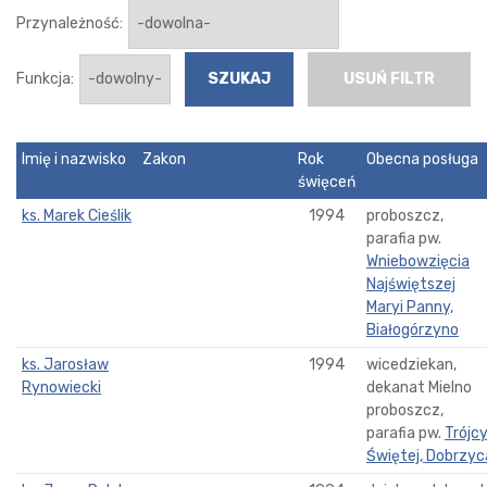
Przynależność:
Funkcja:
USUŃ FILTR
Imię i nazwisko
Zakon
Rok
Obecna posługa
święceń
ks. Marek Cieślik
1994
proboszcz,
parafia pw.
Wniebowzięcia
Najświętszej
Maryi Panny,
Białogórzyno
ks. Jarosław
1994
wicedziekan,
Rynowiecki
dekanat Mielno
proboszcz,
parafia pw.
Trójc
Świętej, Dobrzyc