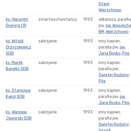
Stare
Wierzchowo
ks. Hieronim
zmartwychwstańcy
1993
wikariusz, parafia
Doering CR
pw.
św. Wojciech
BM, Wierzchowo
ks. Witold
salezjanie
1993
inny kapłan,
Drzyzgiewicz
parafia pw.
św.
SDB
Jana Bosko, Piła
ks. Marek
salezjanie
1993
inny kapłan,
Barejko SDB
parafia pw.
Świętej Rodziny,
Piła
ks. Stanisław
salezjanie
1993
inny kapłan,
Kąkol SDB
parafia pw.
św.
Jana Bosko, Piła
ks. Wiesław
salezjanie
1993
inny kapłan,
Jaworski SDB
parafia pw.
Świętej Rodziny,
Słupsk