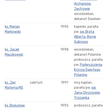
Archanioła,
Jastrowie
wicedziekan,
dekanat Świdwin
ks. Marian
1996
kapelan, parafia
Markowski
pw.
św. Brata
Alberta, Borne
Sulinowo
ks. Jacek
1998
wicedziekan,
Maszkowski
dekanat Polanów
proboszcz, parafia
pw.
Podwyższenia
Krzyża Świętego,
Polanów
ks. Jan
saletyni
1991
inny kapłan,
Materna MS
parafia pw.
św.
Jana Chrzciciela,
Trzcianka
ks. Bogusław
1995
proboszcz, parafia