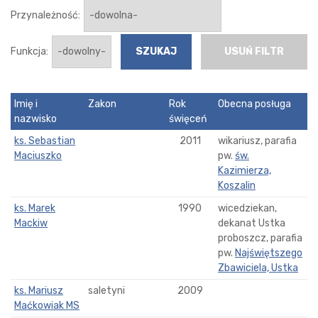
Przynależność:
Funkcja:
USUŃ FILTR
Imię i
Zakon
Rok
Obecna posługa
nazwisko
święceń
ks. Sebastian
2011
wikariusz, parafia
Maciuszko
pw.
św.
Kazimierza,
Koszalin
ks. Marek
1990
wicedziekan,
Mackiw
dekanat Ustka
proboszcz, parafia
pw.
Najświętszego
Zbawiciela, Ustka
ks. Mariusz
saletyni
2009
Maćkowiak MS