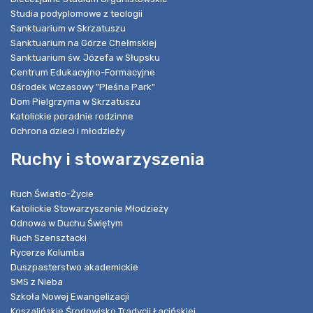
Studia podyplomowe z teologii
Sanktuarium w Skrzatuszu
Sanktuarium na Górze Chełmskiej
Sanktuarium św. Józefa w Słupsku
Centrum Edukacyjno-Formacyjne
Ośrodek Wczasowy "Pleśna Park"
Dom Pielgrzyma w Skrzatuszu
Katolickie poradnie rodzinne
Ochrona dzieci i młodzieży
Ruchy i stowarzyszenia
Ruch Światło-Życie
Katolickie Stowarzyszenie Młodzieży
Odnowa w Duchu Świętym
Ruch Szensztacki
Rycerze Kolumba
Duszpasterstwo akademickie
SMS z Nieba
Szkoła Nowej Ewangelizacji
Koszalińskie Środowisko Tradycji Łacińskiej