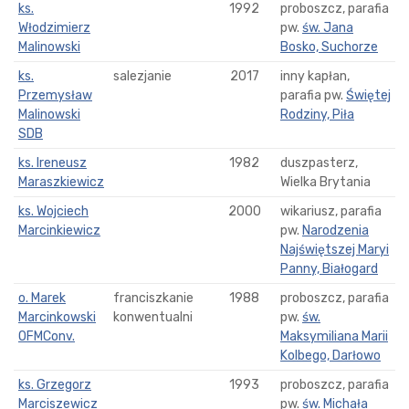
ks.
1992
proboszcz, parafia
Włodzimierz
pw.
św. Jana
Malinowski
Bosko, Suchorze
ks.
salezjanie
2017
inny kapłan,
Przemysław
parafia pw.
Świętej
Malinowski
Rodziny, Piła
SDB
ks. Ireneusz
1982
duszpasterz,
Maraszkiewicz
Wielka Brytania
ks. Wojciech
2000
wikariusz, parafia
Marcinkiewicz
pw.
Narodzenia
Najświętszej Maryi
Panny, Białogard
o. Marek
franciszkanie
1988
proboszcz, parafia
Marcinkowski
konwentualni
pw.
św.
OFMConv.
Maksymiliana Marii
Kolbego, Darłowo
ks. Grzegorz
1993
proboszcz, parafia
Marciszewicz
pw.
św. Michała