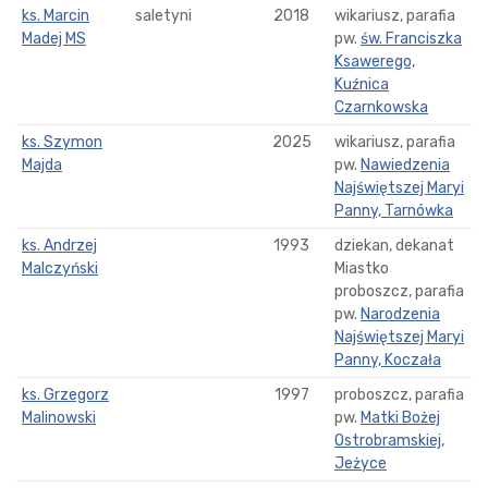
ks. Marcin
saletyni
2018
wikariusz, parafia
Madej MS
pw.
św. Franciszka
Ksawerego,
Kuźnica
Czarnkowska
ks. Szymon
2025
wikariusz, parafia
Majda
pw.
Nawiedzenia
Najświętszej Maryi
Panny, Tarnówka
ks. Andrzej
1993
dziekan, dekanat
Malczyński
Miastko
proboszcz, parafia
pw.
Narodzenia
Najświętszej Maryi
Panny, Koczała
ks. Grzegorz
1997
proboszcz, parafia
Malinowski
pw.
Matki Bożej
Ostrobramskiej,
Jeżyce