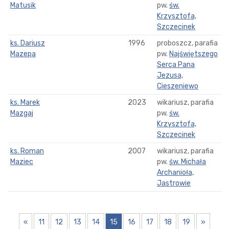
Matusik
pw.
św.
Krzysztofa,
Szczecinek
ks. Dariusz
1996
proboszcz, parafia
Mazepa
pw.
Najświętszego
Serca Pana
Jezusa,
Cieszeniewo
ks. Marek
2023
wikariusz, parafia
Mazgaj
pw.
św.
Krzysztofa,
Szczecinek
ks. Roman
2007
wikariusz, parafia
Maziec
pw.
św. Michała
Archanioła,
Jastrowie
«
11
12
13
14
15
16
17
18
19
»