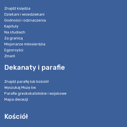
Znajdź księdza
Dziekani i wicedziekani
Godności i odznaczenia
Kapituły
Na studiach
Za granicą
Misjonarze miłosierdzia
Egzorcyści
Zmarli
Dekanaty i parafie
Znajdź parafię lub kościół
Wyszukaj Mszę św.
Parafie greckokatolickie i wojskowe
Mapa diecezji
Kościół