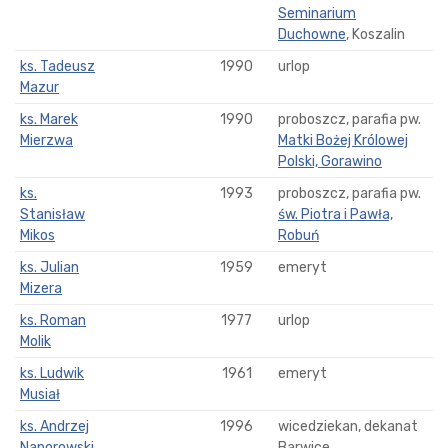
Seminarium
Duchowne
, Koszalin
ks. Tadeusz
1990
urlop
Mazur
ks. Marek
1990
proboszcz, parafia pw.
Mierzwa
Matki Bożej Królowej
Polski, Gorawino
ks.
1993
proboszcz, parafia pw.
Stanisław
św. Piotra i Pawła,
Mikos
Robuń
ks. Julian
1959
emeryt
Mizera
ks. Roman
1977
urlop
Molik
ks. Ludwik
1961
emeryt
Musiał
ks. Andrzej
1996
wicedziekan, dekanat
Naporowski
Barwice