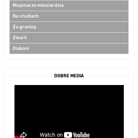
Misjonarze miłosierdzia
Na studiach
Za granicą
Zmarli
Diakoni
DOBRE MEDIA