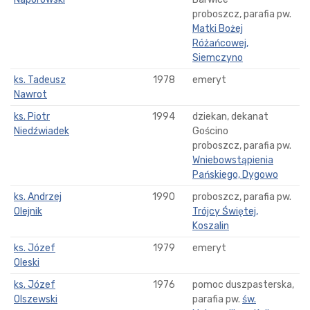
proboszcz, parafia pw.
Matki Bożej
Różańcowej,
Siemczyno
ks. Tadeusz
1978
emeryt
Nawrot
ks. Piotr
1994
dziekan, dekanat
Niedźwiadek
Gościno
proboszcz, parafia pw.
Wniebowstąpienia
Pańskiego, Dygowo
ks. Andrzej
1990
proboszcz, parafia pw.
Olejnik
Trójcy Świętej,
Koszalin
ks. Józef
1979
emeryt
Oleski
ks. Józef
1976
pomoc duszpasterska,
Olszewski
parafia pw.
św.