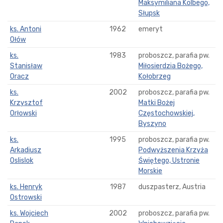
Maksymiliana Kolbego,
Słupsk
ks. Antoni
1962
emeryt
Ołów
ks.
1983
proboszcz, parafia pw.
Stanisław
Miłosierdzia Bożego,
Oracz
Kołobrzeg
ks.
2002
proboszcz, parafia pw.
Krzysztof
Matki Bożej
Orłowski
Częstochowskiej,
Byszyno
ks.
1995
proboszcz, parafia pw.
Arkadiusz
Podwyższenia Krzyża
Oslislok
Świętego, Ustronie
Morskie
ks. Henryk
1987
duszpasterz, Austria
Ostrowski
ks. Wojciech
2002
proboszcz, parafia pw.