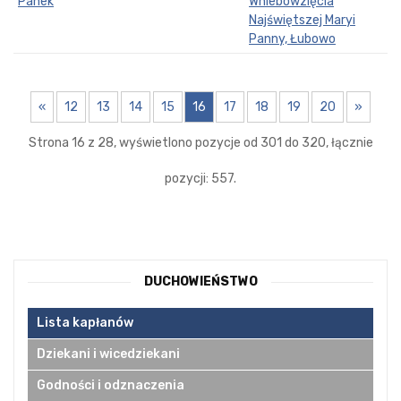
Panek
Wniebowzięcia
Najświętszej Maryi
Panny, Łubowo
«
12
13
14
15
16
17
18
19
20
»
Strona 16 z 28, wyświetlono pozycje od 301 do 320, łącznie
pozycji: 557.
DUCHOWIEŃSTWO
Lista kapłanów
Dziekani i wicedziekani
Godności i odznaczenia