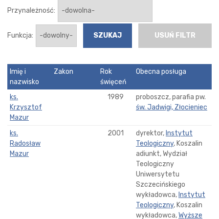
Przynależność:
Funkcja:
USUŃ FILTR
Imię i
Zakon
Rok
Obecna posługa
nazwisko
święceń
ks.
1989
proboszcz, parafia pw.
Krzysztof
św. Jadwigi, Złocieniec
Mazur
ks.
2001
dyrektor,
Instytut
Radosław
Teologiczny
, Koszalin
Mazur
adiunkt, Wydział
Teologiczny
Uniwersytetu
Szczecińskiego
wykładowca,
Instytut
Teologiczny
, Koszalin
wykładowca,
Wyższe