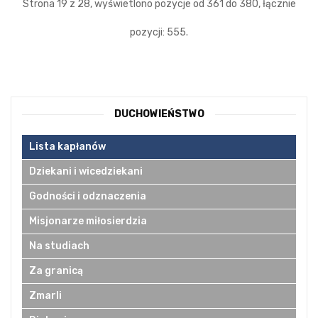
Strona 19 z 28, wyświetlono pozycje od 361 do 380, łącznie
pozycji: 555.
DUCHOWIEŃSTWO
Lista kapłanów
Dziekani i wicedziekani
Godności i odznaczenia
Misjonarze miłosierdzia
Na studiach
Za granicą
Zmarli