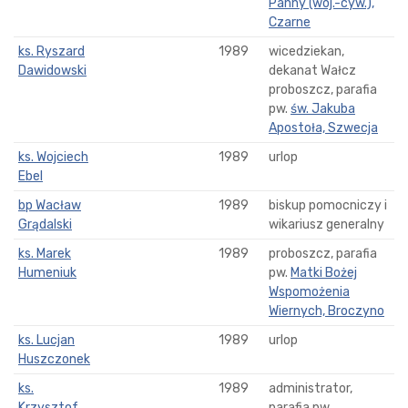
Panny (woj.-cyw.),
Czarne
ks. Ryszard
1989
wicedziekan,
Dawidowski
dekanat Wałcz
proboszcz, parafia
pw.
św. Jakuba
Apostoła, Szwecja
ks. Wojciech
1989
urlop
Ebel
bp Wacław
1989
biskup pomocniczy i
Grądalski
wikariusz generalny
ks. Marek
1989
proboszcz, parafia
Humeniuk
pw.
Matki Bożej
Wspomożenia
Wiernych, Broczyno
ks. Lucjan
1989
urlop
Huszczonek
ks.
1989
administrator,
Krzysztof
parafia pw.