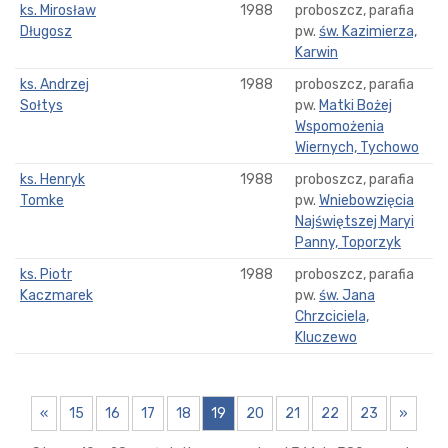
ks. Mirosław
1988
proboszcz, parafia
Długosz
pw.
św. Kazimierza,
Karwin
ks. Andrzej
1988
proboszcz, parafia
Sołtys
pw.
Matki Bożej
Wspomożenia
Wiernych, Tychowo
ks. Henryk
1988
proboszcz, parafia
Tomke
pw.
Wniebowzięcia
Najświętszej Maryi
Panny, Toporzyk
ks. Piotr
1988
proboszcz, parafia
Kaczmarek
pw.
św. Jana
Chrzciciela,
Kluczewo
«
15
16
17
18
19
20
21
22
23
»