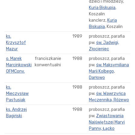
dzieci i młodzieży,
Kuria Biskupia
,
Koszalin
kanclerz,
Kuria
Biskupia
, Koszalin
ks.
1989
proboszcz, parafia
Krzysztof
pw.
św. Jadwigi,
Mazur
Złocieniec
o. Marek
franciszkanie
1988
proboszcz, parafia
Marcinkowski
konwentualni
pw.
św. Maksymiliana
OFMConv.
Marii Kolbego,
Darłowo
ks.
1988
proboszcz, parafia
Mieczysław
pw.
św. Wawrzyńca
Pastusiak
Męczennika, Różewo
ks. Andrzej
1988
proboszcz, parafia
Bagiński
pw.
Zwiastowania
Najświętszej Maryi
Panny, Łącko