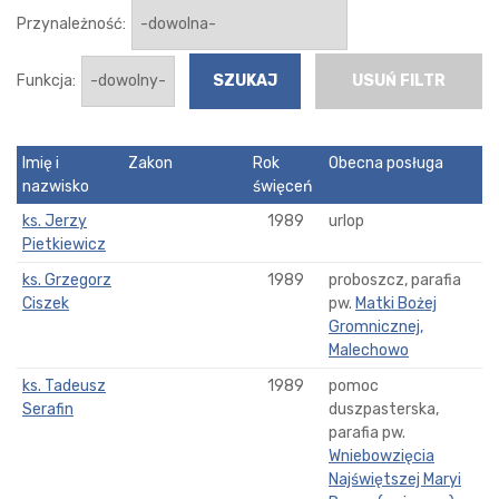
Przynależność:
Funkcja:
USUŃ FILTR
Imię i
Zakon
Rok
Obecna posługa
nazwisko
święceń
ks. Jerzy
1989
urlop
Pietkiewicz
ks. Grzegorz
1989
proboszcz, parafia
Ciszek
pw.
Matki Bożej
Gromnicznej,
Malechowo
ks. Tadeusz
1989
pomoc
Serafin
duszpasterska,
parafia pw.
Wniebowzięcia
Najświętszej Maryi