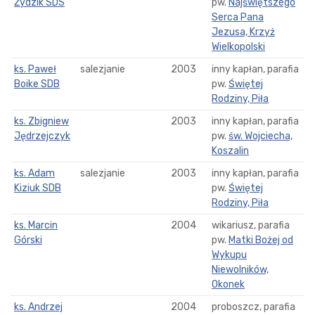
Żydzik SDS
pw.
Najświętszego
Serca Pana
Jezusa, Krzyż
Wielkopolski
ks. Paweł
salezjanie
2003
inny kapłan, parafia
Boike SDB
pw.
Świętej
Rodziny, Piła
ks. Zbigniew
2003
inny kapłan, parafia
Jędrzejczyk
pw.
św. Wojciecha,
Koszalin
ks. Adam
salezjanie
2003
inny kapłan, parafia
Kiziuk SDB
pw.
Świętej
Rodziny, Piła
ks. Marcin
2004
wikariusz, parafia
Górski
pw.
Matki Bożej od
Wykupu
Niewolników,
Okonek
ks. Andrzej
2004
proboszcz, parafia