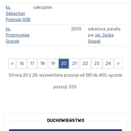
ks.
salezjanie
Sebastian
Połoński SDB
ks.
2005
wikariusz, parafia
Przemysław
pw.
św. Jacka,
Gracek
Słupsk
«
16
17
18
19
20
21
22
23
24
»
Strona 20 z 28, wyświetlono pozycje od 381 do 400, łącznie
pozycji: 555.
DUCHOWIEŃSTWO