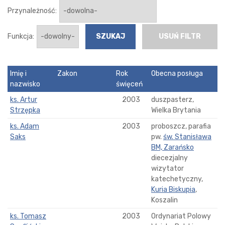
Przynależność:
Funkcja:
USUŃ FILTR
Imię i
Zakon
Rok
Obecna posługa
nazwisko
święceń
ks. Artur
2003
duszpasterz,
Strzępka
Wielka Brytania
ks. Adam
2003
proboszcz, parafia
Saks
pw.
św. Stanisława
BM, Zarańsko
diecezjalny
wizytator
katechetyczny,
Kuria Biskupia
,
Koszalin
ks. Tomasz
2003
Ordynariat Polowy