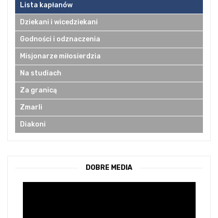
Lista kapłanów
Dziekani i wicedziekani
Godności i odznaczenia
Misjonarze miłosierdzia
Na studiach
Za granicą
Zmarli
Diakoni
DOBRE MEDIA