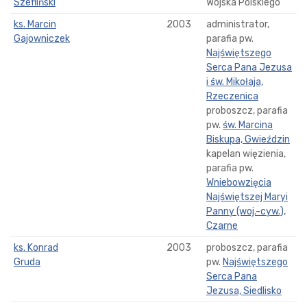
Szefliński
Wojska Polskiego
ks. Marcin
2003
administrator,
Gajowniczek
parafia pw.
Najświętszego
Serca Pana Jezusa
i św. Mikołaja,
Rzeczenica
proboszcz, parafia
pw.
św. Marcina
Biskupa, Gwieździn
kapelan więzienia,
parafia pw.
Wniebowzięcia
Najświętszej Maryi
Panny (woj.-cyw.),
Czarne
ks. Konrad
2003
proboszcz, parafia
Gruda
pw.
Najświętszego
Serca Pana
Jezusa, Siedlisko