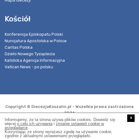
Mapa diecezji
Kościół
Konferencja Episkopatu Polski
Nuncjatura Apostolska w Polsce
Caritas Polska
Dzieło Nowego Tysiąclecia
Katolicka Agencja Informacyjna
Vatican News - po polsku
Copyright © DiecezjaKoszalin.pl - Wszelkie prawa zastrzeżone
2026
x
Informujemy, że ta strona używa plików cookies. Dowiedz się
więcej
o celu ich używania
i
zmianie ustawień cookie w
przeglądarce
.
Realizacja i opieka techniczna:
Korzystając ze strony wyrażasz zgodę na używanie cookie,
zgodnie z aktualnymi ustawieniami przeglądarki.