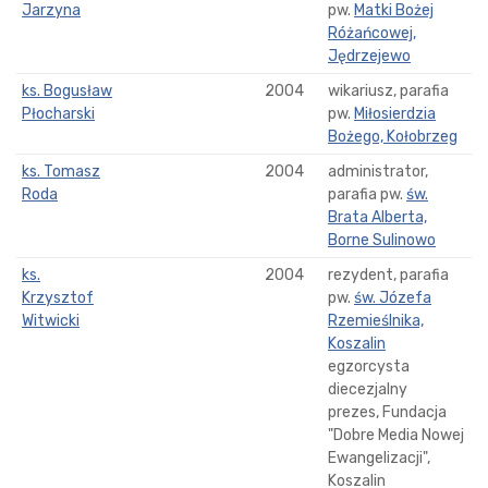
Jarzyna
pw.
Matki Bożej
Różańcowej,
Jędrzejewo
ks. Bogusław
2004
wikariusz, parafia
Płocharski
pw.
Miłosierdzia
Bożego, Kołobrzeg
ks. Tomasz
2004
administrator,
Roda
parafia pw.
św.
Brata Alberta,
Borne Sulinowo
ks.
2004
rezydent, parafia
Krzysztof
pw.
św. Józefa
Witwicki
Rzemieślnika,
Koszalin
egzorcysta
diecezjalny
prezes, Fundacja
"Dobre Media Nowej
Ewangelizacji",
Koszalin