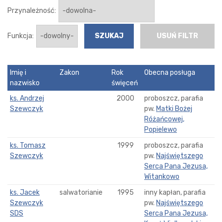
Przynależność:
Funkcja:
USUŃ FILTR
Imię i
Zakon
Rok
Obecna posługa
nazwisko
święceń
ks. Andrzej
2000
proboszcz, parafia
Szewczyk
pw.
Matki Bożej
Różańcowej,
Popielewo
ks. Tomasz
1999
proboszcz, parafia
Szewczyk
pw.
Najświętszego
Serca Pana Jezusa,
Witankowo
ks. Jacek
salwatorianie
1995
inny kapłan, parafia
Szewczyk
pw.
Najświętszego
SDS
Serca Pana Jezusa,