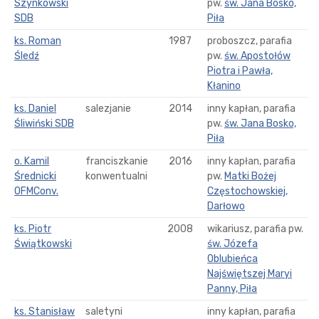
Szynkowski
pw.
św. Jana Bosko,
SDB
Piła
ks. Roman
1987
proboszcz, parafia
Śledź
pw.
św. Apostołów
Piotra i Pawła,
Kłanino
ks. Daniel
salezjanie
2014
inny kapłan, parafia
Śliwiński SDB
pw.
św. Jana Bosko,
Piła
o. Kamil
franciszkanie
2016
inny kapłan, parafia
Średnicki
konwentualni
pw.
Matki Bożej
OFMConv.
Częstochowskiej,
Darłowo
ks. Piotr
2008
wikariusz, parafia pw.
Świątkowski
św. Józefa
Oblubieńca
Najświętszej Maryi
Panny, Piła
ks. Stanisław
saletyni
inny kapłan, parafia