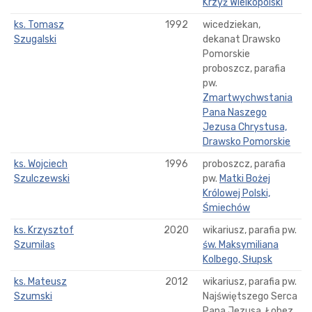
Krzyż Wielkopolski
ks. Tomasz
1992
wicedziekan,
Szugalski
dekanat Drawsko
Pomorskie
proboszcz, parafia
pw.
Zmartwychwstania
Pana Naszego
Jezusa Chrystusa,
Drawsko Pomorskie
ks. Wojciech
1996
proboszcz, parafia
Szulczewski
pw.
Matki Bożej
Królowej Polski,
Śmiechów
ks. Krzysztof
2020
wikariusz, parafia pw.
Szumilas
św. Maksymiliana
Kolbego, Słupsk
ks. Mateusz
2012
wikariusz, parafia pw.
Szumski
Najświętszego Serca
Pana Jezusa, Łobez