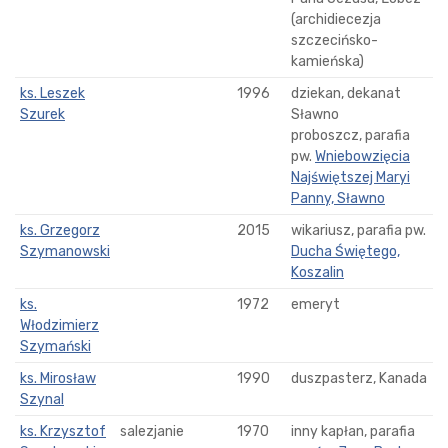
(archidiecezja
szczecińsko-
kamieńska)
ks. Leszek
1996
dziekan, dekanat
Szurek
Sławno
proboszcz, parafia
pw.
Wniebowzięcia
Najświętszej Maryi
Panny, Sławno
ks. Grzegorz
2015
wikariusz, parafia pw.
Szymanowski
Ducha Świętego,
Koszalin
ks.
1972
emeryt
Włodzimierz
Szymański
ks. Mirosław
1990
duszpasterz, Kanada
Szynal
ks. Krzysztof
salezjanie
1970
inny kapłan, parafia