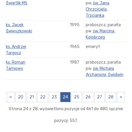
Świetlik MS
pw.
św. Jana
Chrzciciela,
Trzcianka
ks. Jacek
1995
proboszcz, parafia
Święszkowski
pw.
św. Marcina,
Kołobrzeg
ks. Andrzej
1965
emeryt
Targosz
ks. Roman
1987
proboszcz, parafia
Tarniowy
pw.
św. Michała
Archanioła, Świdwin
«
20
21
22
23
24
25
26
27
28
»
Strona 24 z 28, wyświetlono pozycje od 461 do 480, łącznie
pozycji: 557.