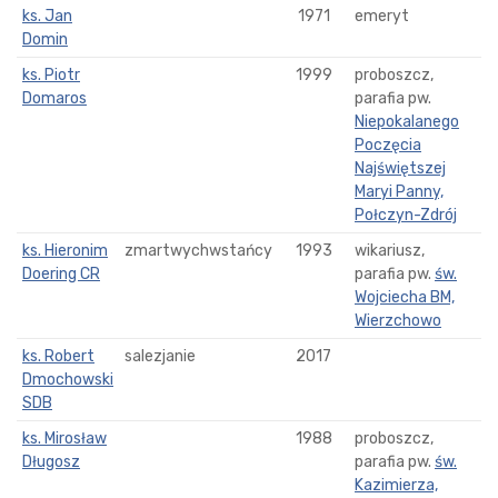
ks. Jan
1971
emeryt
Domin
ks. Piotr
1999
proboszcz,
Domaros
parafia pw.
Niepokalanego
Poczęcia
Najświętszej
Maryi Panny,
Połczyn-Zdrój
ks. Hieronim
zmartwychwstańcy
1993
wikariusz,
Doering CR
parafia pw.
św.
Wojciecha BM,
Wierzchowo
ks. Robert
salezjanie
2017
Dmochowski
SDB
ks. Mirosław
1988
proboszcz,
Długosz
parafia pw.
św.
Kazimierza,