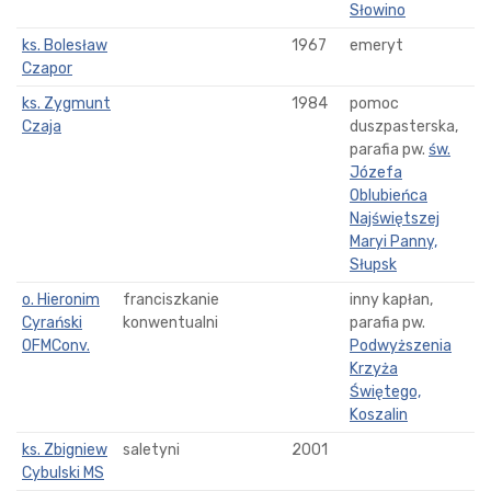
Słowino
ks. Bolesław
1967
emeryt
Czapor
ks. Zygmunt
1984
pomoc
Czaja
duszpasterska,
parafia pw.
św.
Józefa
Oblubieńca
Najświętszej
Maryi Panny,
Słupsk
o. Hieronim
franciszkanie
inny kapłan,
Cyrański
konwentualni
parafia pw.
OFMConv.
Podwyższenia
Krzyża
Świętego,
Koszalin
ks. Zbigniew
saletyni
2001
Cybulski MS