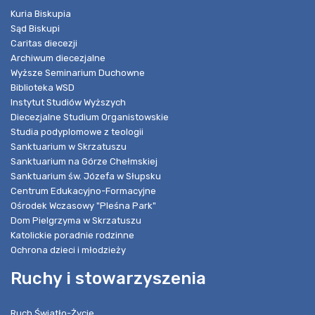
Kuria Biskupia
Sąd Biskupi
Caritas diecezji
Archiwum diecezjalne
Wyższe Seminarium Duchowne
Biblioteka WSD
Instytut Studiów Wyższych
Diecezjalne Studium Organistowskie
Studia podyplomowe z teologii
Sanktuarium w Skrzatuszu
Sanktuarium na Górze Chełmskiej
Sanktuarium św. Józefa w Słupsku
Centrum Edukacyjno-Formacyjne
Ośrodek Wczasowy "Pleśna Park"
Dom Pielgrzyma w Skrzatuszu
Katolickie poradnie rodzinne
Ochrona dzieci i młodzieży
Ruchy i stowarzyszenia
Ruch Światło-Życie