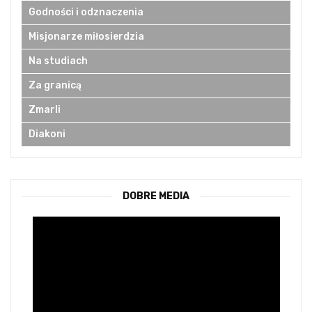
Godności i odznaczenia
Misjonarze miłosierdzia
Na studiach
Za granicą
Zmarli
Diakoni
DOBRE MEDIA