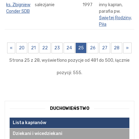
ks. Zbigniew
salezjanie
1997
inny kapłan,
Conder SDB
parafia pw.
Świętej Rodziny,
Piła
«
20
21
22
23
24
25
26
27
28
»
Strona 25 z 28, wyświetlono pozycje od 481 do 500, łącznie
pozycji: 555.
DUCHOWIEŃSTWO
Lista kapłanów
Dziekani i wicedziekani