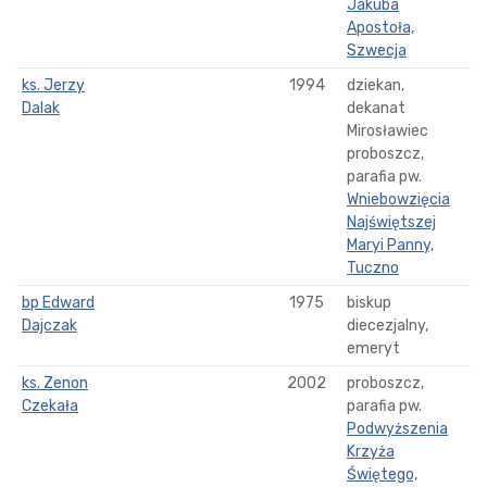
Jakuba
Apostoła,
Szwecja
ks. Jerzy
1994
dziekan,
Dalak
dekanat
Mirosławiec
proboszcz,
parafia pw.
Wniebowzięcia
Najświętszej
Maryi Panny,
Tuczno
bp Edward
1975
biskup
Dajczak
diecezjalny,
emeryt
ks. Zenon
2002
proboszcz,
Czekała
parafia pw.
Podwyższenia
Krzyża
Świętego,