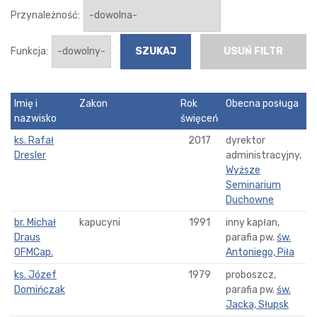
Przynależność:
Funkcja:
USUŃ FILTR
Imię i
Zakon
Rok
Obecna posługa
nazwisko
święceń
ks. Rafał
2017
dyrektor
Dresler
administracyjny,
Wyższe
Seminarium
Duchowne
br. Michał
kapucyni
1991
inny kapłan,
Draus
parafia pw.
św.
OFMCap.
Antoniego, Piła
ks. Józef
1979
proboszcz,
Domińczak
parafia pw.
św.
Jacka, Słupsk