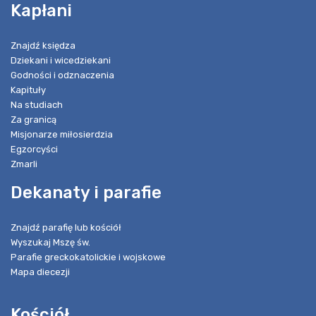
Kapłani
Znajdź księdza
Dziekani i wicedziekani
Godności i odznaczenia
Kapituły
Na studiach
Za granicą
Misjonarze miłosierdzia
Egzorcyści
Zmarli
Dekanaty i parafie
Znajdź parafię lub kościół
Wyszukaj Mszę św.
Parafie greckokatolickie i wojskowe
Mapa diecezji
Kościół