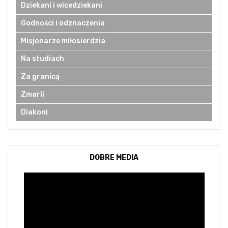
Dziekani i wicedziekani
Godności i odznaczenia
Misjonarze miłosierdzia
Na studiach
Za granicą
Zmarli
Diakoni
DOBRE MEDIA