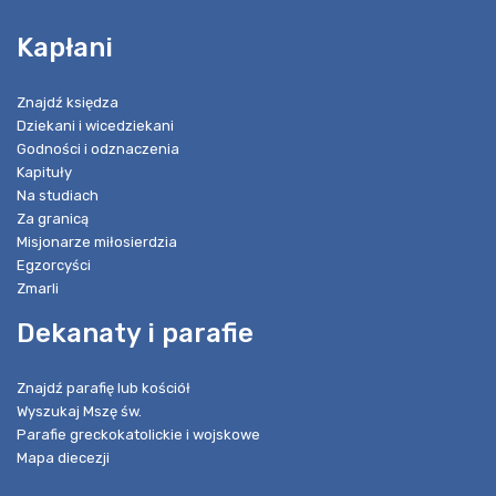
Kapłani
Znajdź księdza
Dziekani i wicedziekani
Godności i odznaczenia
Kapituły
Na studiach
Za granicą
Misjonarze miłosierdzia
Egzorcyści
Zmarli
Dekanaty i parafie
Znajdź parafię lub kościół
Wyszukaj Mszę św.
Parafie greckokatolickie i wojskowe
Mapa diecezji