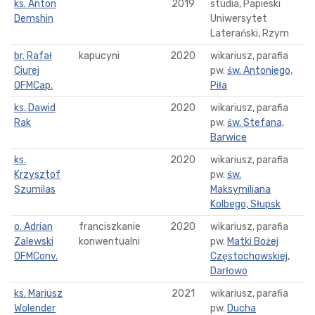
ks. Anton
2019
studia, Papieski
Demshin
Uniwersytet
Laterański, Rzym
br. Rafał
kapucyni
2020
wikariusz, parafia
Ciurej
pw.
św. Antoniego,
OFMCap.
Piła
ks. Dawid
2020
wikariusz, parafia
Rak
pw.
św. Stefana,
Barwice
ks.
2020
wikariusz, parafia
Krzysztof
pw.
św.
Szumilas
Maksymiliana
Kolbego, Słupsk
o. Adrian
franciszkanie
2020
wikariusz, parafia
Zalewski
konwentualni
pw.
Matki Bożej
OFMConv.
Częstochowskiej,
Darłowo
ks. Mariusz
2021
wikariusz, parafia
Wolender
pw.
Ducha