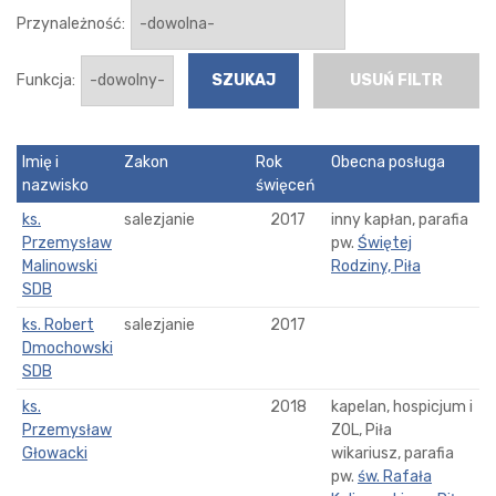
Przynależność:
Funkcja:
USUŃ FILTR
Imię i
Zakon
Rok
Obecna posługa
nazwisko
święceń
ks.
salezjanie
2017
inny kapłan, parafia
Przemysław
pw.
Świętej
Malinowski
Rodziny, Piła
SDB
ks. Robert
salezjanie
2017
Dmochowski
SDB
ks.
2018
kapelan, hospicjum i
Przemysław
ZOL, Piła
Głowacki
wikariusz, parafia
pw.
św. Rafała