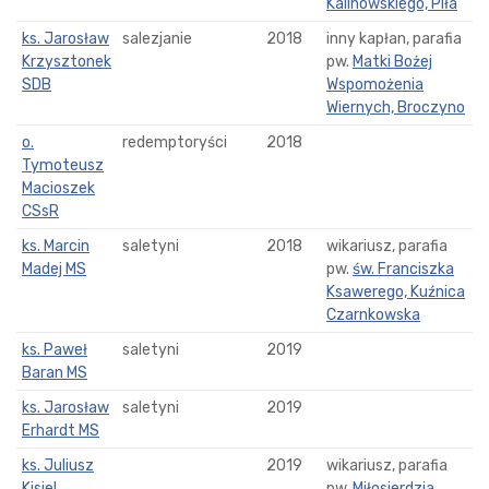
Kalinowskiego, Piła
ks. Jarosław
salezjanie
2018
inny kapłan, parafia
Krzysztonek
pw.
Matki Bożej
SDB
Wspomożenia
Wiernych, Broczyno
o.
redemptoryści
2018
Tymoteusz
Macioszek
CSsR
ks. Marcin
saletyni
2018
wikariusz, parafia
Madej MS
pw.
św. Franciszka
Ksawerego, Kuźnica
Czarnkowska
ks. Paweł
saletyni
2019
Baran MS
ks. Jarosław
saletyni
2019
Erhardt MS
ks. Juliusz
2019
wikariusz, parafia
Kisiel
pw.
Miłosierdzia