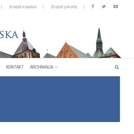
Znajdź księdza
Znajdź parafię
KONTAKT
ARCHIWALIA