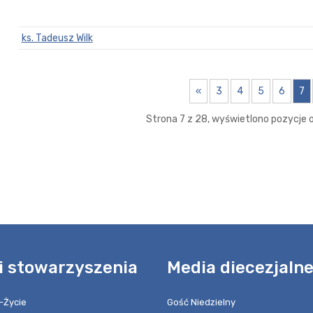
ks. Tadeusz Wilk
«
3
4
5
6
7
Strona 7 z 28, wyświetlono pozycje od
i stowarzyszenia
Media diecezjaln
-Życie
Gość Niedzielny