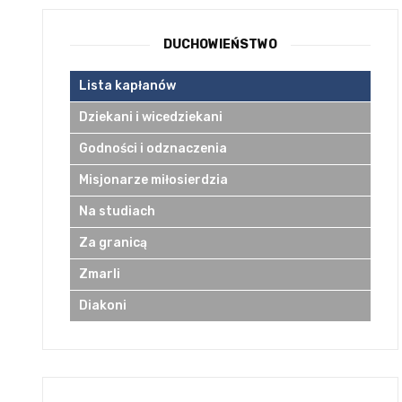
DUCHOWIEŃSTWO
Lista kapłanów
Dziekani i wicedziekani
Godności i odznaczenia
Misjonarze miłosierdzia
Na studiach
Za granicą
Zmarli
Diakoni