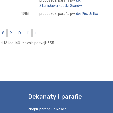
proboszcz, parafia pw.
św.
Stanisława Kostki, Sianów
1985
proboszcz, parafia pw.
św. Pio, Ustka
8
9
10
11
»
 121 do 140, łącznie pozycji: 555.
e
Dekanaty i parafie
Znajdź parafię lub kościół