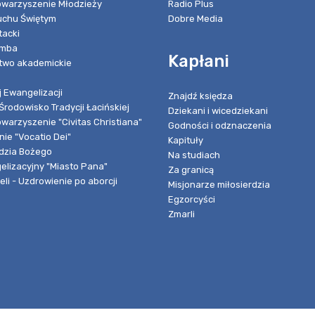
towarzyszenie Młodzieży
Radio Plus
chu Świętym
Dobre Media
tacki
umba
Kapłani
two akademickie
 Ewangelizacji
Znajdź księdza
Środowisko Tradycji Łacińskiej
Dziekani i wicedziekani
owarzyszenie "Civitas Christiana"
Godności i odznaczenia
ie "Vocatio Dei"
Kapituły
dzia Bożego
Na studiach
elizacyjny "Miasto Pana"
Za granicą
li - Uzdrowienie po aborcji
Misjonarze miłosierdzia
Egzorcyści
Zmarli