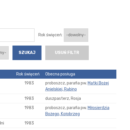
Rok święceń:
USUŃ FILTR
Rok święceń
Obecna posługa
1983
proboszcz, parafia pw.
Matki Bożej
Anielskiej, Rąbino
1983
duszpasterz, Rosja
1983
proboszcz, parafia pw.
Miłosierdzia
Bożego, Kołobrzeg
ni
1983