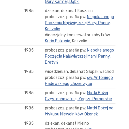
Góry Karmel, Dąbki
1985
dziekan, dekanat Koszalin
proboszcz, parafia pw.
Niepokalanego
Poczęcia Najświętszej Maryi Panny,
Koszalin
diecezjalny konserwator zabytków,
Kuria Biskupia
, Koszalin
1985
proboszcz, parafia pw.
Niepokalanego
Poczęcia Najświętszej Maryi Panny,
Dretyń
1985
wicedziekan, dekanat Słupsk Wschód
proboszcz, parafia pw.
św. Antoniego
Padewskiego, Jezierzyce
1985
proboszcz, parafia pw.
Matki Bożej
Częstochowskiej, Zegrze Pomorskie
1985
proboszcz, parafia pw.
Matki Bożej od
Wykupu Niewolników, Okonek
1985
dziekan, dekanat Mielno