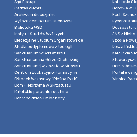
Sąd Biskupi
Katolickie S
Caritas diecezji
Odnowa w Du
Archiwum diecezjalne
Ruch Szensz
Wyższe Seminarium Duchowne
Rycerze Kol
Biblioteka WSD
Duszpasters
Instytut Studiów Wyższych
SMS z Nieba
Diecezjalne Studium Organistowskie
Szkoła Nowej
Studia podyplomowe z teologii
Koszalińskie 
Sanktuarium w Skrzatuszu
Katolickie St
Sanktuarium na Górze Chełmskiej
Stowarzyszen
Sanktuarium św. Józefa w Słupsku
Dom Miłosier
Centrum Edukacyjno-Formacyjne
Portal ewang
Ośrodek Wczasowy "Pleśna Park"
Winnica Rache
Dom Pielgrzyma w Skrzatuszu
Katolickie poradnie rodzinne
Ochrona dzieci i młodzieży