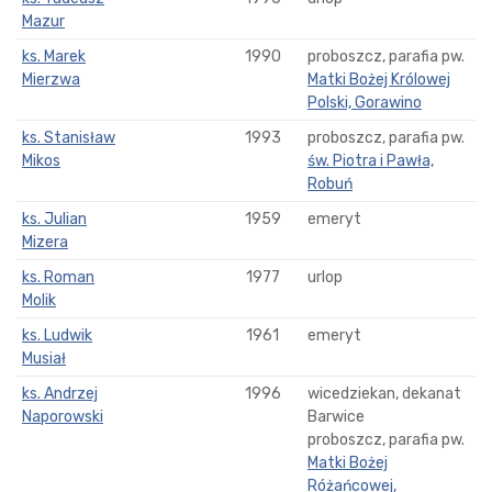
Mazur
ks. Marek
1990
proboszcz, parafia pw.
Mierzwa
Matki Bożej Królowej
Polski, Gorawino
ks. Stanisław
1993
proboszcz, parafia pw.
Mikos
św. Piotra i Pawła,
Robuń
ks. Julian
1959
emeryt
Mizera
ks. Roman
1977
urlop
Molik
ks. Ludwik
1961
emeryt
Musiał
ks. Andrzej
1996
wicedziekan, dekanat
Naporowski
Barwice
proboszcz, parafia pw.
Matki Bożej
Różańcowej,