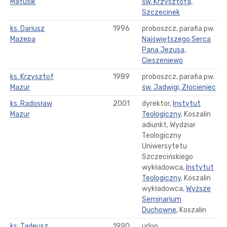
Matusik
św. Krzysztofa,
Szczecinek
ks. Dariusz
1996
proboszcz, parafia pw.
Mazepa
Najświętszego Serca
Pana Jezusa,
Cieszeniewo
ks. Krzysztof
1989
proboszcz, parafia pw.
Mazur
św. Jadwigi, Złocieniec
ks. Radosław
2001
dyrektor,
Instytut
Mazur
Teologiczny
, Koszalin
adiunkt, Wydział
Teologiczny
Uniwersytetu
Szczecińskiego
wykładowca,
Instytut
Teologiczny
, Koszalin
wykładowca,
Wyższe
Seminarium
Duchowne
, Koszalin
ks. Tadeusz
1990
urlop