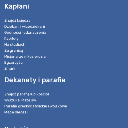
Kapłani
Znajdź księdza
Dziekani i wicedziekani
Godności i odznaczenia
Kapituły
Na studiach
Za granicą
Misjonarze miłosierdzia
Egzorcyści
Zmarli
Dekanaty i parafie
Znajdź parafię lub kościół
Wyszukaj Mszę św.
Parafie greckokatolickie i wojskowe
Mapa diecezji