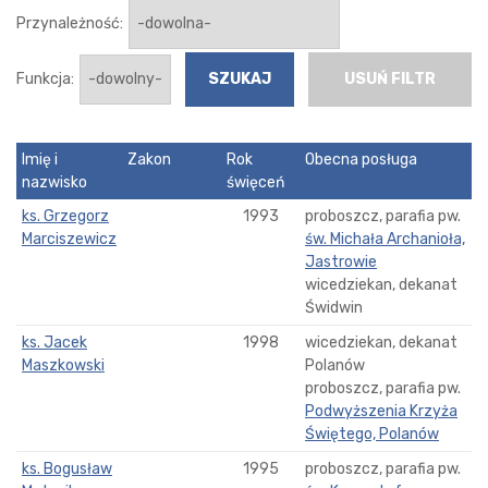
Przynależność:
Funkcja:
USUŃ FILTR
Imię i
Zakon
Rok
Obecna posługa
nazwisko
święceń
ks. Grzegorz
1993
proboszcz, parafia pw.
Marciszewicz
św. Michała Archanioła,
Jastrowie
wicedziekan, dekanat
Świdwin
ks. Jacek
1998
wicedziekan, dekanat
Maszkowski
Polanów
proboszcz, parafia pw.
Podwyższenia Krzyża
Świętego, Polanów
ks. Bogusław
1995
proboszcz, parafia pw.