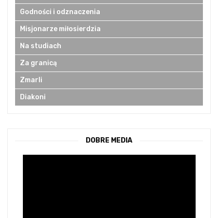
Godności i odznaczenia
Misjonarze miłosierdzia
Na studiach
Za granicą
Zmarli
Diakoni
DOBRE MEDIA