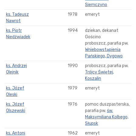
Siemczyno
ks. Tadeusz
1978
emeryt
Nawrot
ks. Piotr
1994
dziekan, dekanat
Niedźwiadek
Gościno
proboszcz, parafia pw.
Wniebowstąpienia
Pańskiego, Dygowo
ks. Andrzej
1990
proboszcz, parafia pw.
Olejnik
Trójcy Świętej,
Koszalin
ks. Józef
1979
emeryt
Oleski
ks. Józef
1976
pomoc duszpasterska,
Olszewski
parafia pw.
św.
Maksymiliana Kolbego,
Słupsk
ks. Antoni
1962
emeryt