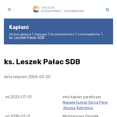
Kapłani
Strona główna
Diecezja
Duchowieństwo
Lista kapłanów
ks. Leszek Pałac SDB
ks. Leszek Pałac SDB
data święceń: 2006-05-20
od 2023-07-01
inny kapłan, parafia pw.
Najświętszego Serca Pana
Jezusa, Kobylnica
od 2018-02-11
Młodzieżowy Ośrodek