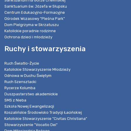
Sanktuarium na Górze Chełmskiej
Sanktuarium św. Józefa w Słupsku
Centrum Edukacyjno-Formacyjne
Ośrodek Wczasowy "Pleśna Park"
Dom Pielgrzyma w Skrzatuszu
Katolickie poradnie rodzinne
Ochrona dzieci i młodzieży
Ruchy i stowarzyszenia
Ruch Światło-Życie
Katolickie Stowarzyszenie Młodzieży
Odnowa w Duchu Świętym
Ruch Szensztacki
Rycerze Kolumba
Duszpasterstwo akademickie
SMS z Nieba
Szkoła Nowej Ewangelizacji
Koszalińskie Środowisko Tradycji Łacińskiej
Katolickie Stowarzyszenie "Civitas Christiana"
Stowarzyszenie "Vocatio Dei"
Dom Miłosierdzia Bożego