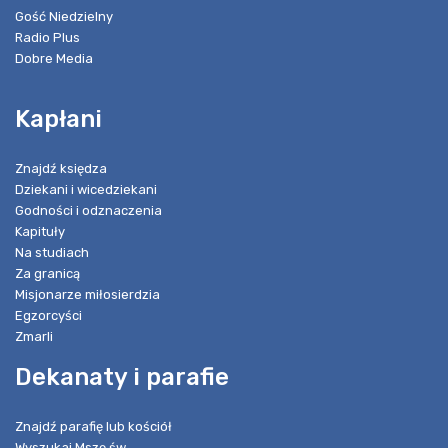
Gość Niedzielny
Radio Plus
Dobre Media
Kapłani
Znajdź księdza
Dziekani i wicedziekani
Godności i odznaczenia
Kapituły
Na studiach
Za granicą
Misjonarze miłosierdzia
Egzorcyści
Zmarli
Dekanaty i parafie
Znajdź parafię lub kościół
Wyszukaj Mszę św.