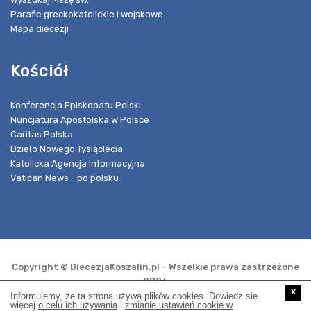
Parafie greckokatolickie i wojskowe
Mapa diecezji
Kościół
Konferencja Episkopatu Polski
Nuncjatura Apostolska w Polsce
Caritas Polska
Dzieło Nowego Tysiąclecia
Katolicka Agencja Informacyjna
Vatican News - po polsku
Copyright © DiecezjaKoszalin.pl - Wszelkie prawa zastrzeżone
2026
x
Informujemy, że ta strona używa plików cookies. Dowiedz się
więcej
o celu ich używania
i
zmianie ustawień cookie w