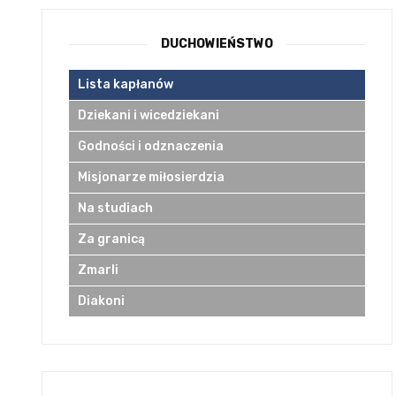
DUCHOWIEŃSTWO
Lista kapłanów
Dziekani i wicedziekani
Godności i odznaczenia
Misjonarze miłosierdzia
Na studiach
Za granicą
Zmarli
Diakoni