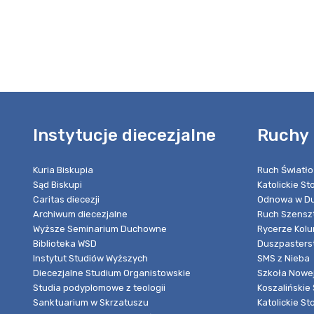
Instytucje diecezjalne
Ruchy 
Kuria Biskupia
Ruch Światło
Sąd Biskupi
Katolickie S
Caritas diecezji
Odnowa w Du
Archiwum diecezjalne
Ruch Szensz
Wyższe Seminarium Duchowne
Rycerze Kol
Biblioteka WSD
Duszpasters
Instytut Studiów Wyższych
SMS z Nieba
Diecezjalne Studium Organistowskie
Szkoła Nowej
Studia podyplomowe z teologii
Koszalińskie 
Sanktuarium w Skrzatuszu
Katolickie St