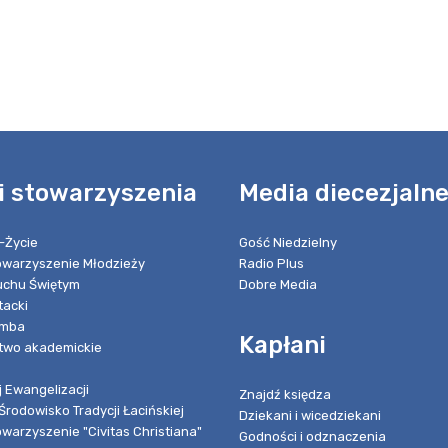
i stowarzyszenia
Media diecezjaln
-Życie
Gość Niedzielny
towarzyszenie Młodzieży
Radio Plus
chu Świętym
Dobre Media
tacki
umba
Kapłani
two akademickie
 Ewangelizacji
Znajdź księdza
Środowisko Tradycji Łacińskiej
Dziekani i wicedziekani
owarzyszenie "Civitas Christiana"
Godności i odznaczenia