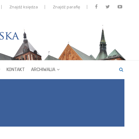
Znajdź księdza
Znajdź parafię
KONTAKT
ARCHIWALIA