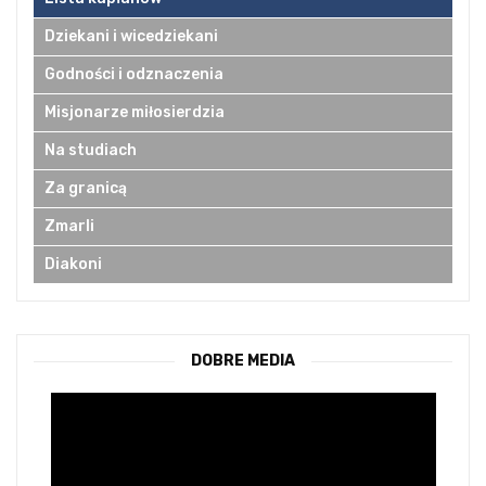
Dziekani i wicedziekani
Godności i odznaczenia
Misjonarze miłosierdzia
Na studiach
Za granicą
Zmarli
Diakoni
DOBRE MEDIA