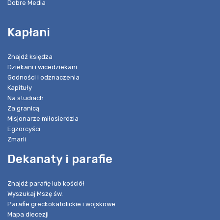
Dobre Media
Kapłani
Znajdź księdza
Dziekani i wicedziekani
Godności i odznaczenia
Kapituły
Na studiach
Za granicą
Misjonarze miłosierdzia
Egzorcyści
Zmarli
Dekanaty i parafie
Znajdź parafię lub kościół
Wyszukaj Mszę św.
Parafie greckokatolickie i wojskowe
Mapa diecezji