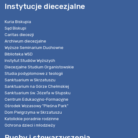
Instytucje diecezjalne
Kuria Biskupia
Sąd Biskupi
Caritas diecezji
Archiwum diecezjalne
Wyższe Seminarium Duchowne
Biblioteka WSD
Instytut Studiów Wyższych
Diecezjalne Studium Organistowskie
Studia podyplomowe z teologii
Sanktuarium w Skrzatuszu
Sanktuarium na Górze Chełmskiej
Sanktuarium św. Józefa w Słupsku
Centrum Edukacyjno-Formacyjne
Ośrodek Wczasowy "Pleśna Park"
Dom Pielgrzyma w Skrzatuszu
Katolickie poradnie rodzinne
Ochrona dzieci i młodzieży
Ruchy i stowarzyszenia