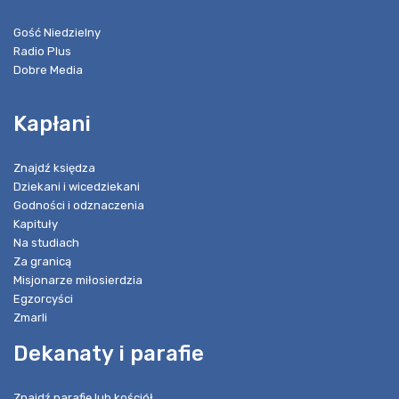
Gość Niedzielny
Radio Plus
Dobre Media
Kapłani
Znajdź księdza
Dziekani i wicedziekani
Godności i odznaczenia
Kapituły
Na studiach
Za granicą
Misjonarze miłosierdzia
Egzorcyści
Zmarli
Dekanaty i parafie
Znajdź parafię lub kościół