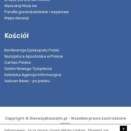
Wyszukaj Mszę św.
Parafie greckokatolickie i wojskowe
Mapa diecezji
Kościół
Konferencja Episkopatu Polski
Nuncjatura Apostolska w Polsce
Caritas Polska
Dzieło Nowego Tysiąclecia
Katolicka Agencja Informacyjna
Vatican News - po polsku
Copyright © DiecezjaKoszalin.pl - Wszelkie prawa zastrzeżone
2026
x
Informujemy, że ta strona używa plików cookies. Dowiedz się