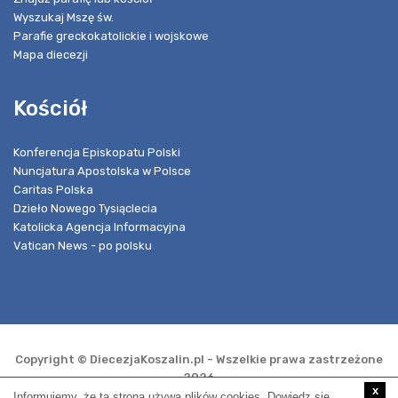
Wyszukaj Mszę św.
Parafie greckokatolickie i wojskowe
Mapa diecezji
Kościół
Konferencja Episkopatu Polski
Nuncjatura Apostolska w Polsce
Caritas Polska
Dzieło Nowego Tysiąclecia
Katolicka Agencja Informacyjna
Vatican News - po polsku
Copyright © DiecezjaKoszalin.pl - Wszelkie prawa zastrzeżone
2026
x
Informujemy, że ta strona używa plików cookies. Dowiedz się