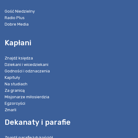
Gość Niedzielny
Radio Plus
Dobre Media
Kapłani
Znajdź księdza
Dziekani i wicedziekani
Godności i odznaczenia
Kapituły
Na studiach
Za granicą
Misjonarze miłosierdzia
Egzorcyści
Zmarli
Dekanaty i parafie
Znajdź parafię lub kościół