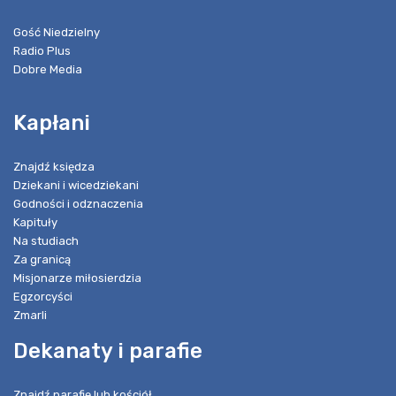
Gość Niedzielny
Radio Plus
Dobre Media
Kapłani
Znajdź księdza
Dziekani i wicedziekani
Godności i odznaczenia
Kapituły
Na studiach
Za granicą
Misjonarze miłosierdzia
Egzorcyści
Zmarli
Dekanaty i parafie
Znajdź parafię lub kościół