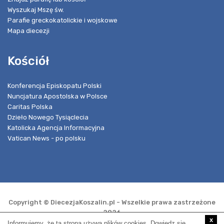
Wyszukaj Mszę św.
Parafie greckokatolickie i wojskowe
Mapa diecezji
Kościół
Konferencja Episkopatu Polski
Nuncjatura Apostolska w Polsce
Caritas Polska
Dzieło Nowego Tysiąclecia
Katolicka Agencja Informacyjna
Vatican News - po polsku
Copyright © DiecezjaKoszalin.pl - Wszelkie prawa zastrzeżone
2026
x
Informujemy, że ta strona używa plików cookies. Dowiedz się