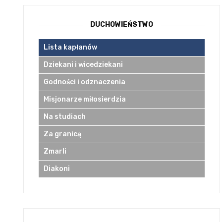
DUCHOWIEŃSTWO
Lista kapłanów
Dziekani i wicedziekani
Godności i odznaczenia
Misjonarze miłosierdzia
Na studiach
Za granicą
Zmarli
Diakoni