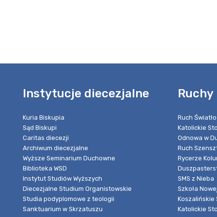
Instytucje diecezjalne
Ruchy 
Kuria Biskupia
Ruch Światło
Sąd Biskupi
Katolickie S
Caritas diecezji
Odnowa w Du
Archiwum diecezjalne
Ruch Szensz
Wyższe Seminarium Duchowne
Rycerze Kol
Biblioteka WSD
Duszpasters
Instytut Studiów Wyższych
SMS z Nieba
Diecezjalne Studium Organistowskie
Szkoła Nowej
Studia podyplomowe z teologii
Koszalińskie 
Sanktuarium w Skrzatuszu
Katolickie St