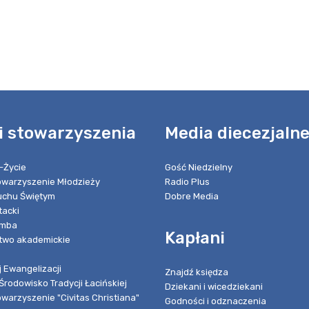
i stowarzyszenia
Media diecezjaln
-Życie
Gość Niedzielny
towarzyszenie Młodzieży
Radio Plus
chu Świętym
Dobre Media
tacki
umba
Kapłani
two akademickie
 Ewangelizacji
Znajdź księdza
Środowisko Tradycji Łacińskiej
Dziekani i wicedziekani
owarzyszenie "Civitas Christiana"
Godności i odznaczenia