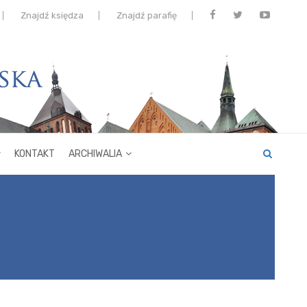
Znajdź księdza
Znajdź parafię
KONTAKT
ARCHIWALIA