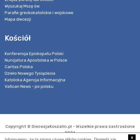
Wyszukaj Mszę św.
Parafie greckokatolickie i wojskowe
Mapa diecezji
Kościół
Konferencja Episkopatu Polski
Nuncjatura Apostolska w Polsce
Caritas Polska
Dzieło Nowego Tysiąclecia
Katolicka Agencja Informacyjna
Vatican News - po polsku
Copyright © DiecezjaKoszalin.pl - Wszelkie prawa zastrzeżone
2026
x
Informujemy, że ta strona używa plików cookies. Dowiedz się