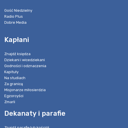
Gość Niedzielny
Radio Plus
Dobre Media
Kapłani
Znajdź księdza
Dziekani i wicedziekani
Godności i odznaczenia
Kapituły
Na studiach
Za granicą
Misjonarze miłosierdzia
Egzorcyści
Zmarli
Dekanaty i parafie
Znajdź parafię lub kościół