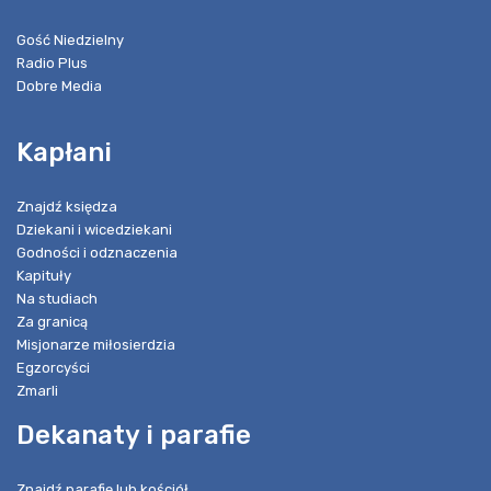
Gość Niedzielny
Radio Plus
Dobre Media
Kapłani
Znajdź księdza
Dziekani i wicedziekani
Godności i odznaczenia
Kapituły
Na studiach
Za granicą
Misjonarze miłosierdzia
Egzorcyści
Zmarli
Dekanaty i parafie
Znajdź parafię lub kościół