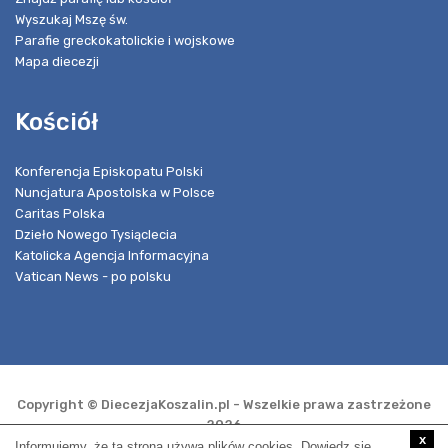
Wyszukaj Mszę św.
Parafie greckokatolickie i wojskowe
Mapa diecezji
Kościół
Konferencja Episkopatu Polski
Nuncjatura Apostolska w Polsce
Caritas Polska
Dzieło Nowego Tysiąclecia
Katolicka Agencja Informacyjna
Vatican News - po polsku
Copyright © DiecezjaKoszalin.pl - Wszelkie prawa zastrzeżone
2026
x
Informujemy, że ta strona używa plików cookies. Dowiedz się