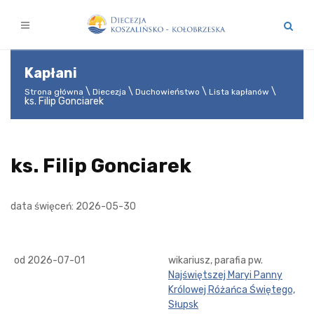
Kapłani
Strona główna
Diecezja
Duchowieństwo
Lista kapłanów
ks. Filip Gonciarek
ks. Filip Gonciarek
data święceń: 2026-05-30
od 2026-07-01
wikariusz, parafia pw.
Najświętszej Maryi Panny
Królowej Różańca Świętego,
Słupsk