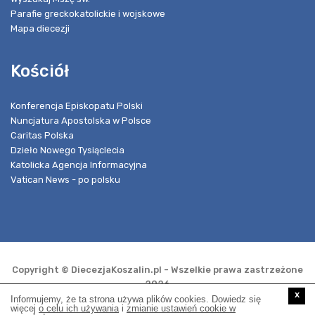
Parafie greckokatolickie i wojskowe
Mapa diecezji
Kościół
Konferencja Episkopatu Polski
Nuncjatura Apostolska w Polsce
Caritas Polska
Dzieło Nowego Tysiąclecia
Katolicka Agencja Informacyjna
Vatican News - po polsku
Copyright © DiecezjaKoszalin.pl - Wszelkie prawa zastrzeżone
2026
x
Informujemy, że ta strona używa plików cookies. Dowiedz się
więcej
o celu ich używania
i
zmianie ustawień cookie w