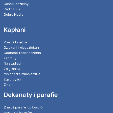
Gość Niedzielny
Radio Plus
Dobre Media
Kapłani
Znajdź księdza
Dziekani i wicedziekani
Godności i odznaczenia
Kapituły
Na studiach
Za granicą
Misjonarze miłosierdzia
Egzorcyści
Zmarli
Dekanaty i parafie
Znajdź parafię lub kościół
Wyszukaj Mszę św.