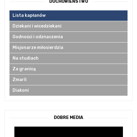
DUCHOWIEŃSTWO
Lista kapłanów
Dziekani i wicedziekani
Godności i odznaczenia
Misjonarze miłosierdzia
Na studiach
Za granicą
Zmarli
Diakoni
DOBRE MEDIA