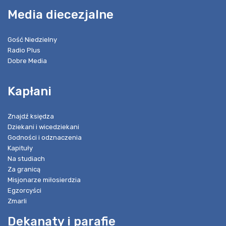
Media diecezjalne
Gość Niedzielny
Radio Plus
Dobre Media
Kapłani
Znajdź księdza
Dziekani i wicedziekani
Godności i odznaczenia
Kapituły
Na studiach
Za granicą
Misjonarze miłosierdzia
Egzorcyści
Zmarli
Dekanaty i parafie