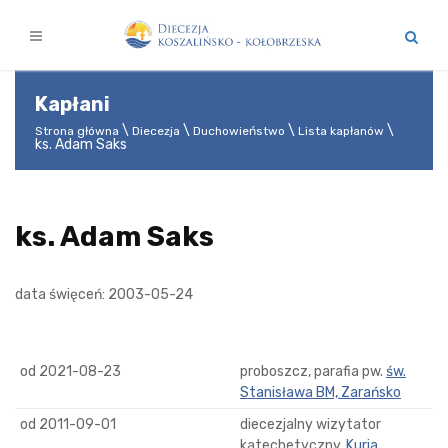
Kapłani
Strona główna
Diecezja
Duchowieństwo
Lista kapłanów
ks. Adam Saks
ks. Adam Saks
data święceń: 2003-05-24
od 2021-08-23
proboszcz, parafia pw.
św.
Stanisława BM, Zarańsko
od 2011-09-01
diecezjalny wizytator
katechetyczny,
Kuria