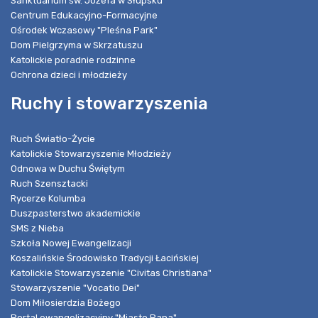
Sanktuarium św. Józefa w Słupsku
Centrum Edukacyjno-Formacyjne
Ośrodek Wczasowy "Pleśna Park"
Dom Pielgrzyma w Skrzatuszu
Katolickie poradnie rodzinne
Ochrona dzieci i młodzieży
Ruchy i stowarzyszenia
Ruch Światło-Życie
Katolickie Stowarzyszenie Młodzieży
Odnowa w Duchu Świętym
Ruch Szensztacki
Rycerze Kolumba
Duszpasterstwo akademickie
SMS z Nieba
Szkoła Nowej Ewangelizacji
Koszalińskie Środowisko Tradycji Łacińskiej
Katolickie Stowarzyszenie "Civitas Christiana"
Stowarzyszenie "Vocatio Dei"
Dom Miłosierdzia Bożego
Portal ewangelizacyjny "Miasto Pana"