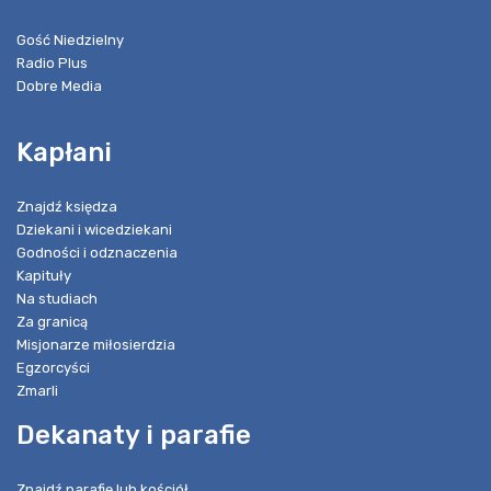
Gość Niedzielny
Radio Plus
Dobre Media
Kapłani
Znajdź księdza
Dziekani i wicedziekani
Godności i odznaczenia
Kapituły
Na studiach
Za granicą
Misjonarze miłosierdzia
Egzorcyści
Zmarli
Dekanaty i parafie
Znajdź parafię lub kościół