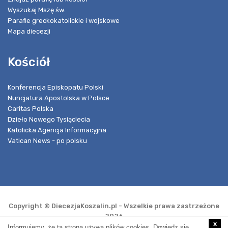
Wyszukaj Mszę św.
Parafie greckokatolickie i wojskowe
Mapa diecezji
Kościół
Konferencja Episkopatu Polski
Nuncjatura Apostolska w Polsce
Caritas Polska
Dzieło Nowego Tysiąclecia
Katolicka Agencja Informacyjna
Vatican News - po polsku
Copyright © DiecezjaKoszalin.pl - Wszelkie prawa zastrzeżone
2026
x
Informujemy, że ta strona używa plików cookies. Dowiedz się