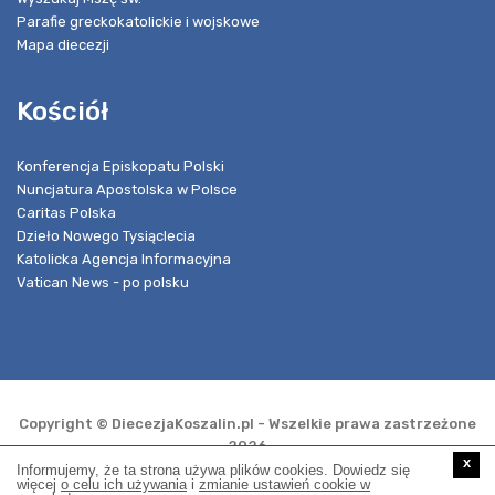
Parafie greckokatolickie i wojskowe
Mapa diecezji
Kościół
Konferencja Episkopatu Polski
Nuncjatura Apostolska w Polsce
Caritas Polska
Dzieło Nowego Tysiąclecia
Katolicka Agencja Informacyjna
Vatican News - po polsku
Copyright © DiecezjaKoszalin.pl - Wszelkie prawa zastrzeżone
2026
x
Informujemy, że ta strona używa plików cookies. Dowiedz się
więcej
o celu ich używania
i
zmianie ustawień cookie w