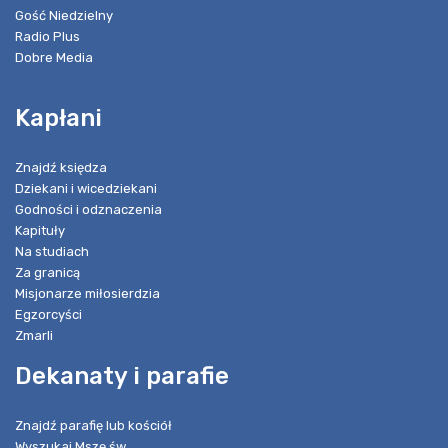
Gość Niedzielny
Radio Plus
Dobre Media
Kapłani
Znajdź księdza
Dziekani i wicedziekani
Godności i odznaczenia
Kapituły
Na studiach
Za granicą
Misjonarze miłosierdzia
Egzorcyści
Zmarli
Dekanaty i parafie
Znajdź parafię lub kościół
Wyszukaj Mszę św.