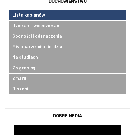
DUCHOWIEŃSTWO
Lista kapłanów
Dziekani i wicedziekani
Godności i odznaczenia
Misjonarze miłosierdzia
Na studiach
Za granicą
Zmarli
Diakoni
DOBRE MEDIA