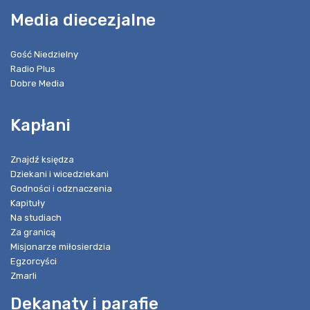
Media diecezjalne
Gość Niedzielny
Radio Plus
Dobre Media
Kapłani
Znajdź księdza
Dziekani i wicedziekani
Godności i odznaczenia
Kapituły
Na studiach
Za granicą
Misjonarze miłosierdzia
Egzorcyści
Zmarli
Dekanaty i parafie