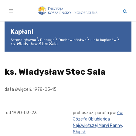
Kapłani
Strona główna
Diecezja
Duchowieństwo
Lista kapłanów
ks. Władysław Stec Sala
ks. Władysław Stec Sala
data święceń: 1978-05-15
od 1990-03-23
proboszcz, parafia pw.
św.
Józefa Oblubieńca
Najświętszej Maryi Panny,
Słupsk